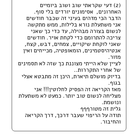
(2) דעי שקראתי שוב ושוב ביומיים
האחרונים, אסימונים יורדים בלי סוף.
הדבר הכי מדהים בעיני זה שכבר חודשים
אני משתעלת נורא בלילות, ממש מתקשה
לנשום בצורה מבהילה, עד כדי כך שאני
צריכה להתרומם כדי לקחת אויר. חודשים
שאני לוקחת שיקויים, צמחים, דבש, קצח,
אנטיהיסטמינים, הומאופטיה, מכייחים ואין
מזור.
לציין שלא הייתי מצוננת כך שזה לא תסמינים
של אחרי התקררות..
בדיוק מושלם תיארת, היכן זה מתבטא אצלי
בגוף.
מאז הקריאה זה הפסיק לחלוטין!!! אני
מצליחה לנשום טוב יותר. כמעט לא משתעלת
ונושמת.
גלית זה מטורףףף
תודה על הריפוי שעבר דרכך, דרך הקריאה
והחיבור.