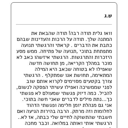
ש.ג
וואו גלית תודה רבה! תודה שהבאת את
המתנה שלך. תודה על הרכות והעדינות שבהם
כתבת את הדברים . קראתי והרגשתי תנועה
מתפתחת בתוכי ,תנועה של פתיחה. ממש מסע
היזכרות והתרגשות. הרגשתי איזשהו כאב לא
מוכר במהלך הקריאה, מן תחושה חדשה
שאפילו לא בטוחה שכאב היא המילה
המתאימה, תחושת אגו שמתקלף . הרגשתי
צורך בקטעים מסוימים לקרוא אותם שוב
לפני שממשיכה ואפילו עשיתי הפסקה לנשום,
להכיל. כמה דיוק פגשתי שמעולם לא פגשתי
כך…נתת מילים לדברים שאני חשה בתוכי.
אני גם מנהלת יומן חלימה ופגשתי הדהוד
לחלומות וזה מרתק. הרבה בהירות הגיעה ואם
חשבתי שהתשוקה לחיים שלי כבתה, אז לא..
הרגשתי אותי ואותה במלואה. וכבר מחכה