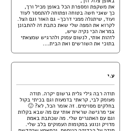
באופן צלול וזך,
את משקפת ומספרת הכל באופן מכיל ורך,
כך שאני חשה בטוחה ופתוחה להתמסר לעוד
ועוד, שיתגלה ממני דרכך- גם האור וגם הצל.
לקרוא את המפה שלי שאת כתבת זה להתבונן
במראה הכי נקיה שיש,
לזהות אותי, לנשום עמוק ולהרגיש שמצאתי
בתוכי את השורשים ואת הבית….
ע.י
תודה רבה גילי גלית גרשום יקרה. תודה
מעומק לבי, קראתי בדמעות וגם בכיתי בקול
בחלקים מסוימים. זה אומר הכל, לא? 🙂
אני מרגישה שראית אותי עם מה שבא בקלות
וגם עם האתגרים שלי. מה שכתבת באמת
מדויק ונוגע במקומות העמוקים בלב שלי.
תודה על הבדיקה הנוספת, והמאמץ שהקדשת.