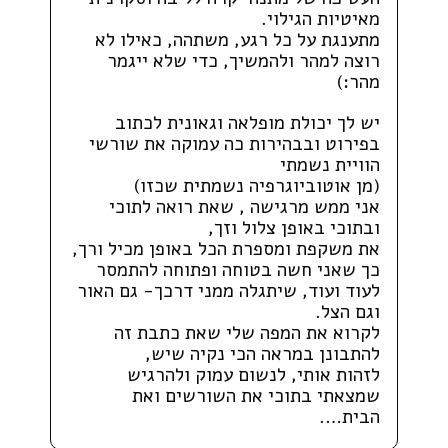
מאיטיות הגילוי.
מתענגת על כל רגע, משתהה, כאילו לא
רוצה למהר ולהמשיך, כדי שלא ייגמר
מהר:)
יש לך יכולת מופלאה וגאונית לכתוב
בפירוט ובבהירות כה עמוקה את שורשי
הוויית נשמתי
(מן אוטוביוגרפיה נשמתית שכזו)
אני ממש מרגישה , שאת רואה לתוכי
ובתוכי באופן צלול וזך,
את משקפת ומספרת הכל באופן מכיל ורך,
כך שאני חשה בטוחה ופתוחה להתמסר
לעוד ועוד, שיתגלה ממני דרכך- גם האור
וגם הצל.
לקרוא את המפה שלי שאת כתבת זה
להתבונן במראה הכי נקיה שיש,
לזהות אותי, לנשום עמוק ולהרגיש
שמצאתי בתוכי את השורשים ואת
הבית….