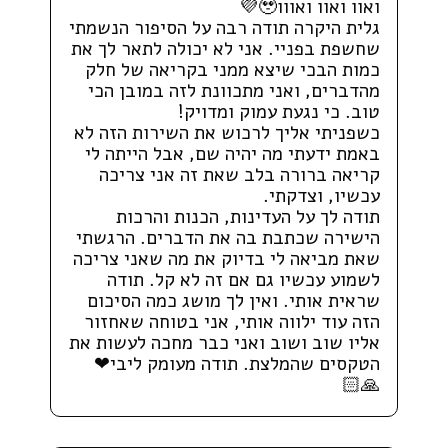
ואוו ואוו ואווו🥹💜
גלית היקרה תודה רבה על הסיפור הנשמתי
שחשפת בפניי. אני לא יכולה לתאר לך את
כמות הבכי שיצא ממני בקריאה של חלק
מהדברים, ואני מתכוונת לזה במובן הכי
טוב. כי נגעת עמוק ומדויק!
כשפניתי אליך לרכוש את השירות הזה לא
באמת ידעתי מה יהיה שם, אבל הייתה לי
קריאה ברורה בלב שאת זה אני צריכה
עכשיו, וצדקתי.
תודה לך על העדינות, הכנות והרכות
הישירה שכתבת בה את הדברים. הרגשתי
שאת מביאה לי בדיוק את מה שאני צריכה
לשמוע עכשיו גם אם זה לא קל. תודה
שראית אותי. ואין לך מושג כמה הסיכום
הזה עוד ילווה אותי, אני בטוחה שאחזור
אליו שוב ושוב ואני כבר מחכה לעשות את
הטקסים שהמלצת. תודה מעומק ליבי❤
🙏🏻