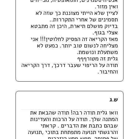
אנטיהיסטמינים, הומאופטיה, מכייחים
ואין מזור.
לציין שלא הייתי מצוננת כך שזה לא
תסמינים של אחרי התקררות..
בדיוק מושלם תיארת, היכן זה מתבטא
אצלי בגוף.
מאז הקריאה זה הפסיק לחלוטין!!! אני
מצליחה לנשום טוב יותר. כמעט לא
משתעלת ונושמת.
גלית זה מטורףףף
תודה על הריפוי שעבר דרכך, דרך הקריאה
והחיבור.
ש.ג
וואו גלית תודה רבה! תודה שהבאת את
המתנה שלך. תודה על הרכות והעדינות
שבהם כתבת את הדברים . קראתי
והרגשתי תנועה מתפתחת בתוכי ,תנועה
של פתיחה. ממש מסע היזכרות