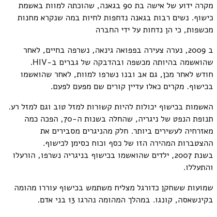
מקרה ידוע של אישה בת 90 בגאנה, שהוכתה למוות באשמת
כישוף. נשים רבות בגאנה נדחפות לחיות במה שנקרא מחנות
מכשפות, כי הן נדחות על ידי החברה
ב 2009, נערה צעירה בפפואה גינאה, נשרפה בחיים, לאחר
שהואשמה בהיותה מכשפה ובהדבקה של גברים ב-HIV.
חודש לאחר מכן, גם אב ובנו נשרפו למוות, לאחר שהואשמו
בכישוף. מקרים כאלו עדיין קורים שם מפעם לפעם.
האשמות בכישוף יכולות להיות קשורות למזל טוב וגם למזל רע.
תנופת הנפט של ניגריה, שהחלה בשנות ה-70, הפכה כמה
מאזרחיה לעשירים ביותר. חלק מהניגרים מסבירים את
ההצטברות המהירה הזו של כסף וכוח כסימן לכישוף.
בשנת 2007, ילדים שהואשמו בכישוף בניגריה נשרפו, הורעלו
והתעללו.
שמועות ששחקן כדורגל מצליח משתמש בכישוף עוררו מהומה
בקינשאסה, קונגו. במהלך המהומה נהרגו 13 בני אדם.