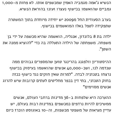
הנשיא ג'אמה מגמביה האמין שמכשפים אותו. לא פחות מ-1,000
גמביים שהואשמו בכישוף נעצרו ועונו בהוראת הנשיא.
בערב הסעודית החל מ2009 יש יחידה מיוחדת בתוך המשטרה
שתפקידה לטפל באלו המואשמים בכישוף.
ילדה בת 8 בלונדון, אנגליה, הואשמה שהיא מכשפה על ידי בן
משפחה. משפחתה של הילדה התעללה בה כדי "להוציא ממנה את
השטן".
ההיסטוריון וולפגנג בהרינגר טוען שהמספרים גבוהים ממה
שנדמה לנו, ושכ-40,000 אנשים שהואשמו בעיסוק בכישוף
נרצחו בטנזניה לבדה. "למרות שאין חוקים נגד כישוף ככזה
בחוק הטנזני, בתי דין בכפר מחליטים לעתים קרובות שיש להרוג
אנשים מסוימים"
ההערכה היא שלפחות ב-36 מדינות ברחבי העולם, אנשים
ממשיכים להיות נרדפים כמכשפים במדינות רבות בעולם, יש
עדיין מציאות של משפטי מכשפות, וה-10 באוגוסט הוכרז כיום