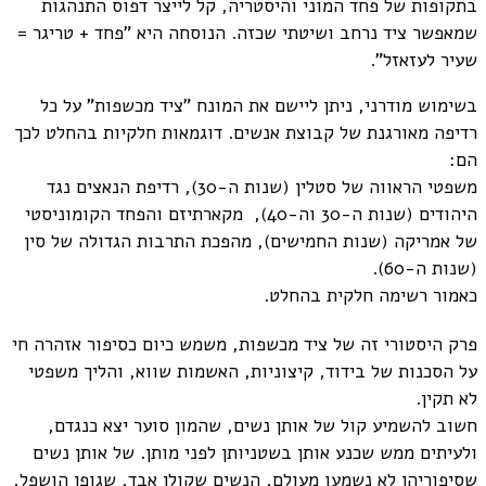
בתקופות של פחד המוני והיסטריה, קל לייצר דפוס התנהגות
שמאפשר ציד נרחב ושיטתי שכזה. הנוסחה היא "פחד + טריגר =
שעיר לעזאזל".
בשימוש מודרני, ניתן ליישם את המונח "ציד מכשפות" על כל
רדיפה מאורגנת של קבוצת אנשים. דוגמאות חלקיות בהחלט לכך
הם:
משפטי הראווה של סטלין (שנות ה-30), רדיפת הנאצים נגד
היהודים (שנות ה-30 וה-40), מקארתיזם והפחד הקומוניסטי
של אמריקה (שנות החמישים), מהפכת התרבות הגדולה של סין
(שנות ה-60).
כאמור רשימה חלקית בהחלט.
פרק היסטורי זה של ציד מכשפות, משמש כיום כסיפור אזהרה חי
על הסכנות של בידוד, קיצוניות, האשמות שווא, והליך משפטי
לא תקין.
חשוב להשמיע קול של אותן נשים, שהמון סוער יצא כנגדם,
ולעיתים ממש שכנע אותן בשטניותן לפני מותן. של אותן נשים
שסיפוריהן לא נשמעו מעולם, הנשים שקולן אבד, שגופן הושפל,