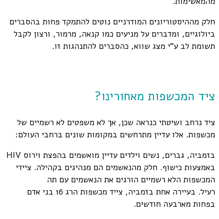
מהמאשימות.
חלק מההיסטוריונים המודרניים נוטים להתמקד פחות בהסברים
ביולוגיים, ומדברים על מניעים כמו קנאה, מרמור, ורצון לקבל
תשומת לב ע"י מצג שווא, כהסברים להתנהגות זו.
ציד המכשפות מאחורינו?
ציד נרחב ושיטתי כנראה שכן, אך לא משפטים לא רשמיים של
מכשפות. אלו עדיין מתרחשים במקומות שונים ברחבי העולם:
בזמביה, גברים, נשים וילדים עדיין מואשמים בהפצת וירוס HIV
באמצעות כישוף. חלק מהנאשמים הם מנהיגים בקהילה. ציידי
המכשפות הלא רשמיים הורגים את הנאשמים עם תה
רעיל. בעיירה אחת בזמביה, צייד מכשפות הרג 16 בני אדם
בפחות מארבעה חודשים.