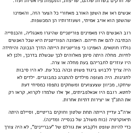
של חרקים בשדות שלהם, שריפות, התקפות פיראטיות ועוד.
אנשים ראו את השטן האורב מאחורי כל הצער הזה, והאמינו
שהשטן הוא אויב אמיתי, ושעוזרותיו הן המכשפות.
רוב האנשים היו מאמינים פוריטניים שהיגרו מאנגליה, והכנסייה
הכתיבה להם את חייהם. האמונה הפוריטנית היא שכל האנשים
נולדו חוטאים. האמינו כי פוריטניות הייתה הדרך הנכונה והיחידה
לחיות. מחלה היתה סימן מאלוהים לכך שכשלת בדרכך, ולכן לא
היו עוזרים לחבריהם בעת מחלה או צרה.
היה צריך ללבוש ביגוד פשוט וכהה בכל עת. לא היו סיבות
לחגיגות. היה מצופה מילדים להתנהג כמבוגרים. ילדים לא
שיחקו, מכיוון שצעצועים ומשחקים נתפסו כמסיחי דעת
לחטא. רובם היו אנאלפביתים, אך אלו שלמדו לקרוא, קראו רק
את התנ"ך או יצירות דתיות אחרות.
ארה"ב עדיין הייתה תחת שלטון וחוקים בריטיים, וסיילם היתה
תיאוקרטיה (כוח משולב של כנסייה ומדינה).
כדי להיות שופט ולקבוע את גורלם של "עבריינים", לא היה צורך