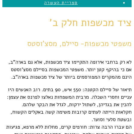
ספריית העשרה
ציד מכשפות חלק ב'
משפטי מכשפות- סיילם, מסצ'וסטס
לא רק ברחבי אירופה התקיימו ציד מכשפות, אלא גם בארה"ב,
אם כי בהיקף קטן יותר. משפטי המכשפות בסיילם מסצ'וסטס
הינם מהמקרים המפורסמים ביותר של ציד מכשפות בארה"ב.
תיאור של סיילם הקטנה: 550 איש, 90 בתים. רוב האנשים היו
עניים וחסרי השכלה. מרבית המשפחות נאלצו לפרנס את עצמן:
להכין את בגדיהן, לשתול ירקות, לגדל את הבקר שלהם.
חקלאות הייתה לעתים קרובות משימה קשה באקלים הקשוח,
ובשטח סלעי וסוער.
הם עברו הרבה צרות: חורפים קרים, מחלות ללא מרפא, פגיעות