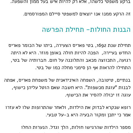
ברקע משפטי כלשהו, אלא רק להיות איש בעל ממון והשפעה.
זה הרקע ממנו אנו יוצאים למשפטי סיילם המפורסמים.
הבנות החולות- תחילת הפרשה
תחילת שנת 1692, בטי פאריס הצעירה, ביתו של הכומר פאריס
החדש בעיירה, הפכה להיות חולה באופן מוזר. היא לא היתה
רגועה, התכווצה מכאב והתלוננה על חום. חברותיה של בטי,
התחילו להראות אף הן סימני מחלה כמו של בטי.
בנתיים, טיטובה, השפחה האינידאנית של משפחת פאריס, אפתה
לבנות "עוגת מכשפות". היא חשבה שאם הוטל עליהן כישוף,
עוגה זו יכולה להסיר את הכישוף.
רופא שנקרא לבדוק את הילדות, ולאחר שהתרופות שלו לא עזרו
אמר כי יתכן ומקור הבעיה היא ב-על טבעי.
מספר הילדות שהרגישו חולות, הלך וגדל. הנערות החלו