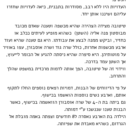
העדויות היו ללא רבב, מסודרות בתבנית, כיאה לעדויות שחזרו
עליהם ושיננו אותן יחד.
טיטובה מצידה הצהירה שהיא מכשפה וטענה שאדם מכובד
מבוסטון פנה אליה (השטן) כשהוא מופיע לעיתים ככלב או
כחזיר, וביקש ממנה לבצע את עבודתו. היא גם טענה שהיא ועוד
ארבע מכשפות אחרות, כולל שרה גוד ושרה אוסבורן, עפו באוויר
על מוטותיהן. היא סיפרה שהיא ניסתה להגיע אל הכומר לייעוץ,
אך השטן עמד בדרכה.
ווידוי זה של טיטובה, הפך אותה לדמות מרכזית במשפט שהלך
והתרחב.
על פי הדיווחים של הבנות, דמויות רפאים נוספים החלו לתקוף
אותם, וארבע נשים נוספות הואשמו בכישוף.
גם ביתה בת ה-4 של שרה אוסבורן הוואשמה בכישוף, כאשר
הבנות טענו שננשכו ע"י דמותה.
הילדה בת הארבע נאסרה ל8 חודשים וצפתה באמה מובלת אל
הגרדום, כשהיא מאבדת את שפיותה.