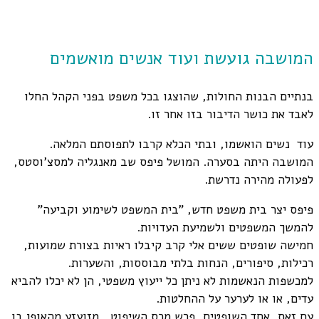
המושבה גועשת ועוד אנשים מואשמים
בנתיים הבנות החולות, שהוצגו בכל משפט בפני הקהל החלו
לאבד את כושר הדיבור בזו אחר זו.
עוד נשים הואשמו, ובתי הכלא קרבו לתפוסתם המלאה.
המושבה היתה בסערה. המושל פיפס שב מאנגליה למסצ'וסטס,
לפעולה מהירה נדרשת.
פיפס יצר בית משפט חדש, "בית המשפט לשימוע וקביעה"
להמשך המשפטים ולשמיעת העדויות.
חמישה שופטים ששים אלי קרב קיבלו ראיות בצורת שמועות,
רכילות, סיפורים, הנחות בלתי מבוססות, והשערות.
למכשפות הנאשמות לא ניתן כל ייעוץ משפטי, הן לא יכלו להביא
עדים, או או לערער על ההחלטות.
עם זאת, אחד השופטים, פרש מכס השיפוט , מזועזע מהאופן בו