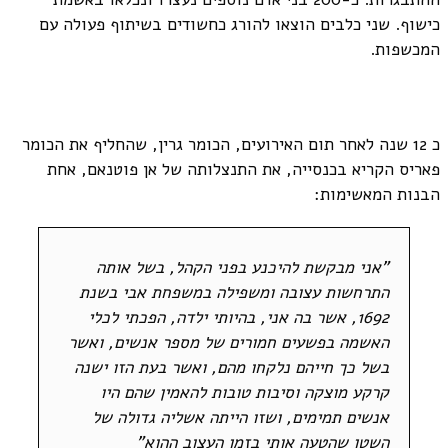
כישוף. שני כלבים הוצאו להורג כחשודים בשיתוף פעולה עם
המכשפות.
כ 12 שנה לאחר תום האירועים, הכומר גרין, שהחליף את הכומר
פאריס הקריא בכנסייה, את התנצלותה של אן פוטנאם, אחת
הבנות המאשימות:
"אני מבקשת להיכנע בפני הקהל, בשל אותה
התרחשות עצובה ומשפילה במשפחת אבי בשנת
1692, אשר בה אני, בהיותי ילדה, הפכתי לכלי
האשמה בפשעים חמורים של מספר אנשים, ואשר
בשל כך חייהם נלקחו מהם, ואשר בעת הזו ישנה
קרקע מוצקה וסיבות טובות להאמין שהם היו
אנשים תמימים, ושזו הייתה אשליה גדולה של
השטן שהטעה אותי בזמן העצוב ההוא"