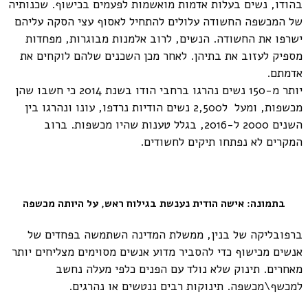
בהודו, נשים בעלות אדמות מואשמות לפעמים בכישוף. שכנותיה
של המכשפה החשודה עלולים להתחיל לאסוף עצי הסקה עליהם
ישרפו את החשודה. הנשים, לרוב אלמנות מבוגרות, מפחדות
מספיק לעזוב את בתיהן. לאחר מכן השכנים שלהם לוקחים את
אדמתם.
יותר מ-150 נשים נהרגו ברחבי הודו בשנת 2014 כי חשבו שהן
מכשפות, ומעל ל2,500 נשים הודיות נרדפו, עונו ונהרגו בין
השנים 2000 ל-2016, בגלל טענות שהיו מכשפות. ברוב
המקרים לא נפתחו תיקים לחשודים.
בתמונה: אישה הודית נענשת בגילוח ראש, על היותה מכשפה
ברפובליקה של בנין, ממשלת המדינה השתמשה בפחדים של
אנשים מכישוף כדי להסביר מדוע אנשים מסוימים מצליחים יותר
מאחרים. תינוק שלא נולד עם הפנים כלפי מעלה נחשב
למכשף\מכשפה. תינוקות רבים ננטשים או נהרגים.