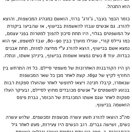
הוא התנהל.
כומר הכפר בעבר, ג'ורג' ברוז, הואשם כמנהיג המכשפות, והוצא
להורג. גם אנשים שבזו להאשמות בכישוף, או שהביעו ביקורת
על המשפטים בגלוי, היו תחת סיכון להפוך למטרות בפני עצמם,
כמו גיילס קורי, שגילו מוערך כבין 80-90, שבז למשפט, אף הוא
נמצא אשם בכישוף, הוצא להורג ע"י מחיצה למוות, תחת אבנים
כבדות. עוד 8 נשים נמצאו אשמות בכישוף, ביניהן אשתו, ונתלו.
הן היו הקורבנות האחרונות של משפטי סיילם. כל זה התרחש בין
החורף לקיץ של 1692. קצת לאחר מכן כל שאר המכשפות
שנאסרו, קיבלו חנינה ויצאו לחופשי לאחר שהועלו ספקות רבות
בנוגע למשפטים ע" אנשים מכובדים מחוץ לסיילם, ובעיקר העלו
ספקות לאחר שגם אשתו המכובדת של הכומר, גברת פיפס
הואשמה בכישוף.
סה"כ הוצאו להורג תשע עשרה מכשפות ומכשפים. שלוש עשרה
נשים, ושישה גברים. רוב הנשים היו צעירות, מעט לאחר גיל
ההתבגרות. כ-200 בני אדם נוספים נעצרו ונכלאו באשמת