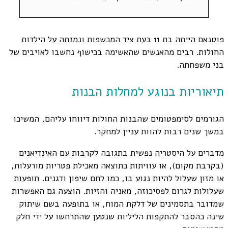
פוטנאם הייתה בת 11 בעת ציד המכשפות ונמנתה על הילדות
החולות. רבים מהאנשים שהאשימה בכישוף נחשבו לאויבים של
בני משפחתה.
תיאוריות בנוגע למחלות הבנות
הגורמים לסימפטומים שהבנות החולות דיווחו עליהם, המשיכו
במשך שנים רבות להוות עניין למחקר.
מדברים על היסטריה נפשית בתגובה לקרבות עם האינדיאנים
(בקרבת מקום), או עוויתות כתוצאה מאכילת פטריות מורעלות,
או מזון שעלול להיות נגוע בו, כמו לחם שיפון ודגנים. תופעות
שעלולות לגרום לפסיכוזה, מאניה והזיות. הוצעה גם האפשרות
שמדובר בתסמינים של דלקת המוח, או בתופעה בשם שיתוק
שינה כהסבר להתקפות הליליות שנטען שהתרחשו על ידי חלק