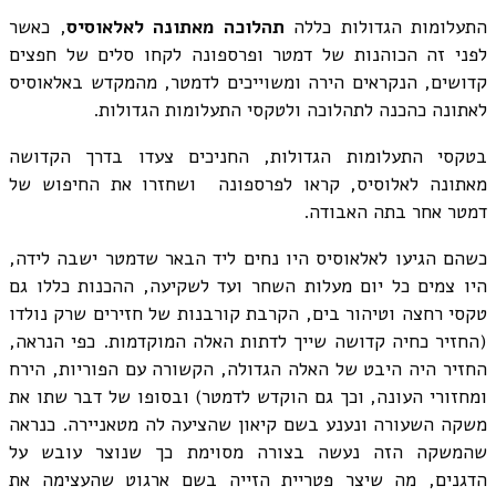
התעלומות הגדולות כללה
תהלוכה מאתונה לאלאוסיס
, כאשר
לפני זה הכוהנות של דמטר ופרספונה לקחו סלים של חפצים
קדושים, הנקראים הירה ומשוייכים לדמטר, מהמקדש באלאוסיס
לאתונה כהכנה לתהלוכה ולטקסי התעלומות הגדולות.
בטקסי התעלומות הגדולות, החניכים צעדו בדרך הקדושה
מאתונה לאלוסיס, קראו לפרספונה ושחזרו את החיפוש של
דמטר אחר בתה האבודה.
כשהם הגיעו לאלאוסיס היו נחים ליד הבאר שדמטר ישבה לידה,
היו צמים כל יום מעלות השחר ועד לשקיעה, ההכנות כללו גם
טקסי רחצה וטיהור בים, הקרבת קורבנות של חזירים שרק נולדו
(החזיר כחיה קדושה שייך לדתות האלה המוקדמות. כפי הנראה,
החזיר היה היבט של האלה הגדולה, הקשורה עם הפוריות, הירח
ומחזורי העונה, וכך גם הוקדש לדמטר) ובסופו של דבר שתו את
משקה השעורה ונענע בשם קיאון שהציעה לה מטאניירה. כנראה
שהמשקה הזה נעשה בצורה מסוימת כך שנוצר עובש על
הדגנים, מה שיצר פטריית הזייה בשם ארגוט שהעצימה את