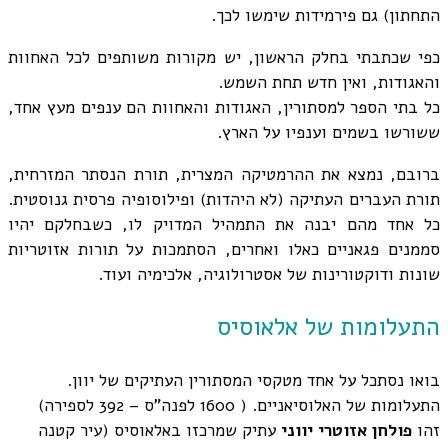
התחתון) גם פירמידות שימשו לכך.
כפי שכתבתי בחלק הראשון, יש מקורות משותפים לכל האחוות
והאגודות, ואין חדש תחת השמש.
כל בתי הספר למסתורין, האגודות והאחוות הם ענפים מעץ אחד,
ששורשו בשמים וענפיו על הארץ.
ברובם, נמצא את ההרמטיקה המצרית, תורת הנסתר המזרחית,
תורת העברים העתיקה (לא היהדות) ופילוסופיה פרסית גנוסטית.
כל אחד מהם יבנה את התמהיל המדויק לו, כשבחלקם יהיו
סממנים פגאניים כאלו ואחרים, הסתמכות על תורות אזוטריות
שונות ודוקטורינות של אסטרולוגיה, אלכימיה ועוד.
התעלומות של אלאוסיס
בואו נסתכל על אחד מטקסי המסתורין העתיקים של יוון.
התעלומות של האלוסיאניים. ( 1600 לפנה"ס – 392 לספירה)
זהו
פולחן אזוטרי יווני
עתיק שמרכזו באלאוסיס (עיר קטנה