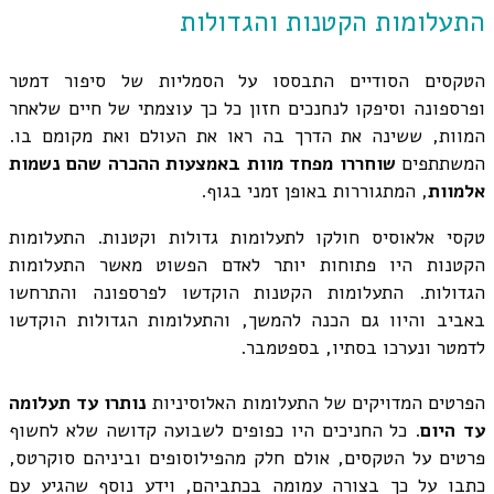
התעלומות הקטנות והגדולות
הטקסים הסודיים התבססו על הסמליות של סיפור דמטר
ופרספונה וסיפקו לנחנכים חזון כל כך עוצמתי של חיים שלאחר
המוות, ששינה את הדרך בה ראו את העולם ואת מקומם בו.
המשתתפים
שוחררו מפחד מוות באמצעות ההכרה שהם נשמות
אלמוות
, המתגוררות באופן זמני בגוף.
טקסי אלאוסיס חולקו לתעלומות גדולות וקטנות. התעלומות
הקטנות היו פתוחות יותר לאדם הפשוט מאשר התעלומות
הגדולות. התעלומות הקטנות הוקדשו לפרספונה והתרחשו
באביב והיוו גם הכנה להמשך, והתעלומות הגדולות הוקדשו
לדמטר ונערכו בסתיו, בספטמבר.
הפרטים המדויקים של התעלומות האלוסיניות
נותרו עד תעלומה
עד היום
. כל החניכים היו כפופים לשבועה קדושה שלא לחשוף
פרטים על הטקסים, אולם חלק מהפילוסופים וביניהם סוקרטס,
כתבו על כך בצורה עמומה בכתביהם, וידע נוסף שהגיע עם