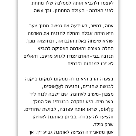
לעצמו ולהביא אותה לממלכה שלו מתחת
לפני האדמה- העולם התחתון. וכך עשה.
אמה, דמטר, לא ידעה את נפשה מתוך צער.
היא היתה אבלה והחלה להזניח את האדמה
שהיא טיפחה כאלת התבואה, וכתוצאה מכך,
החלה בצורת והאדמה הפסיקה להביא
תנובה.בני-האדם עמדו לגווע מרעב, והאלים
לא זכו למנחות וזבחים.
בצערה הרב היא נדדה ממקום למקום כזקנה
לבושת שחורים, והגיעה לאֶלֶאוּסיס,
מצפון-מערב לאתונה. שם ישבה לנוח ליד
באר מים. היא נתקלה בבנותיו של המלך
קֶלֶאוֹס, שראו אותה עצובה, לבושת שחורים,
והציעו לה עבודה בביתן כאומנת לאחיהן
שרק נולד.
אמן מטאניירה הציעה לאומנת גביע יין, אך