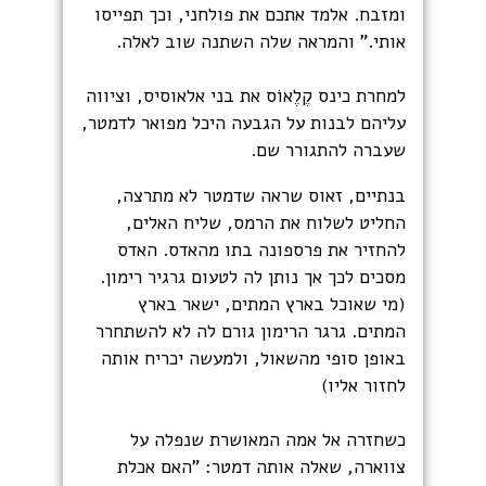
ומזבח. אלמד אתכם את פולחני, וכך תפייסו
אותי." והמראה שלה השתנה שוב לאלה.
למחרת כינס קֶלֶאוֹס את בני אלאוסיס, וציווה
עליהם לבנות על הגבעה היכל מפואר לדמטר,
שעברה להתגורר שם.
בנתיים, זאוס שראה שדמטר לא מתרצה,
החליט לשלוח את הרמס, שליח האלים,
להחזיר את פרספונה בתו מהאדס. האדס
מסכים לכך אך נותן לה לטעום גרגיר רימון.
(מי שאוכל בארץ המתים, ישאר בארץ
המתים. גרגר הרימון גורם לה לא להשתחרר
באופן סופי מהשאול, ולמעשה יכריח אותה
לחזור אליו)
כשחזרה אל אמה המאושרת שנפלה על
צווארה, שאלה אותה דמטר: "האם אכלת