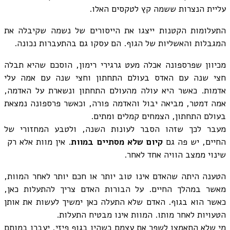
עליית הנצרות ששמה קץ לטקסים האלו.
התעלומות הקטנות ייצגו את הייסורים של נשמה שקיבלה את
המגבלות והאשליות של הגוף. הם עסקו גם בהתעברות נכונה.
מכיוון שפרספונה אכלה מעט גרגירי רימון, הוסכם שהיא תבלה
חצי שנה עם האדס בעולם התחתון וחצי שנה עם אמה עלי
אדמות. כאשר היא עולה מהעולם התחתון ונשארת על האדמה,
אמה דמטר, מביאה יבול והאדמה פורה, וכאשר פרספונה נמצאת
בעולם התחתון, הצמחים קמלים ומתים.
מעבר לכך שזהו הסבר לעונות השנה, ולטבע המחזורי של
החיים, יש פה גם
קיום שלא מסתיים במוות
. אין מוות אלא רק ​​
שינוי ממצב הוויה אחד לאחר.
הטענה היתה שהאדם אינו טוב יותר או חכם יותר לאחר המוות,
מאשר במהלך החיים. על הבורות האדם צריך להתעלות כאן,
כאשר הוא בגוף. האדם שלא התעלה כאן ימשיך לעשות את אותן
הטעויות לאחר מותו. המוות אינו מבטיח התעלות.
מי שלא התאמצו לשפר את עצמם כשהיו בגוף פיזי, יעברו במותם