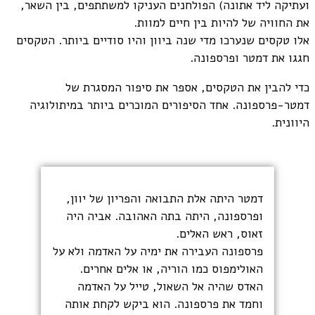
ועתיקה ליד אתונה) הפולחנים העניקו למשתתפים, בין השאר,
את החוויה של להיות בין חיים למוות.
אלו טקסים שנערכו מדי שנה ביוון והיו סודיים ביותר. הטקסים
חגגו את דמטר ופרספונה.
כדי להבין את הטקסים, אספר את סיפור המסגרת של
דמטר-פרספונה. אחד הסיפורים המוכרים ביותר במיתולוגיה
היוונית.
דמטר היתה אלת התבואה והפריון של יוון,
ופרספונה, היתה בתה האהובה. אביה היה
זאוס, ראש האלים.
פרספונה העבירה את ימיה על האדמה ולא על
האולימפוס כמו הוריה, או אלים אחרים.
האדס שהיה אל השאול, טייל על האדמה
וחמד את פרספונה. הוא ביקש לקחת אותה