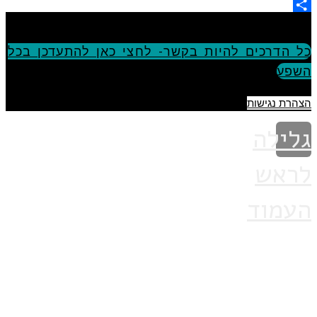
Copy
Share
Link
כל הדרכים להיות בקשר- לחצי כאן להתעדכן בכל
השפע
הצהרת נגישות
גלילה
לראש
העמוד