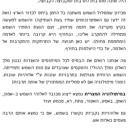
היה שונה מתרבות לתרבות ומקבוצה לקבוצה.
מכיוון שמסלול השמש משתנה כל הזמן ביחס לכדור הארץ (ואת
זה ידעו גם האסטרונומים שחיו בעת העתיקה) והשמש למעשה
בקיץ מקרינה את חומה מרחוק, ועם הגעת הסתיו השמש
מתחילה להתקרב אלינו, ובחורף היא קרובה ביותר לאדמה
(ומחממת פחות). יש כאן תנועה של התרחקות והתקרבות אל
האדמה, עד כדי היעלמות בחורף.
פה אנחנו רואים את הבסיס לכל המיתוסים והאגדות (כגון מלך
האלון ומלך ההולי) והטקסים שעובדים עם מות השמש ותחייתה.
השמש הרוחית מגולמת בתרבויות שונות ע"י אלוהיות שונות.
(ומהי מיתולוגיה אם לא סמליות המסתורין של אותה תרבות)
במיתולוגיה המצרית
נמצא ייצוג מכובד לאלוהי השמש כ-אמון,
האתן, באסט, האטור, פתח, רא, סכמט ועוד
גם אלוהויות נקביות נקשרו בשמש, אם כי נמצא אותם הרבה
פעמים כאלות אש.