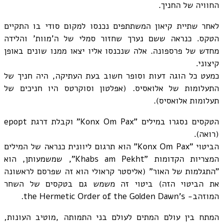
החוויה של החניך.
לאחר שתיית קיאון המשתתפים נכנסו למקום סודי בו התקיים
הטקס. כנראה ששם נערך שחזור סמלי של ה'מוות' והלידה
מחדש של פרספונה. אלה שנכנסו אליו יצאו ממנו שונים באופן
קיצוני.
כמעט כל הוגה דעות וסופר חשוב בעת העתיקה, היה חניך של
התעלומות של אלואסיס. (אפלטון וסוקרטס היו חניכים של
תעלומות אלואסיס).
הטקסים נסגרו במילים "Konx Om Pax" וקבלת דרגת epopt
(רואה).
הביטוי "Konx Om Pax" הוא תרגום ליוונית כנראה של המילים
המצריות הקדומות "Khabs am Pekht", שמשמעותן, הוא
"התגלמות של האור" (אליסטר קראולי הוא זה שפרסם לראשונה
את הביטוי הזה) ביטוי זה משמש גם בטקסים של השחר
המוזהב- the Hermetic Order of the Golden Dawn's.
המתח בין עולם המתים לעולם בני התמותה ,מוטיב העונות,