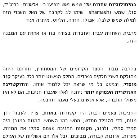
במיתולוגיות אחרות
אלי שמש ואש יופיעו כ- אלאנוס, בריג'יד,
סול, שמש (shamash שימו לב לקרבה של האל האכדי הזה
למילה שמש שלנו), אפולו, הררה, הליוס, מיתרה ועוד
מרבית האחוות עבדו ועובדות בצורה כזו או אחרת עם המבנה
הזה.
בהרבה מבתי הספר הקדומים של המסתורין, תורתם היתה
מחולקת לשני חלקים נפרדים. החלק הפשוט יותר כלל בעיקר
קוד
מוסרי
, וכמעט כל מי שרצה יכל ללמוד אותו, וה
דוקטרינה
האזוטרית העמוקה יותר
ניתנה לאלו שעברו חניכות. הם לא היו
משולי החברה, אלא אנשים בעלי מעמד וחוכמה.
החניכות פעמים רבות היו קשורות
במוות
. צריך לעבור דרך
מוות, כדי להוולד מחדש, ממש כמו השמש. המוות כמובן היה
תמיד סמלי, ולרוב, מקומות החניכה עצמם סמלו את המוות.
מערות, ארונות קבורה, מבוכים. (כל אלו הם אשליות של העולם