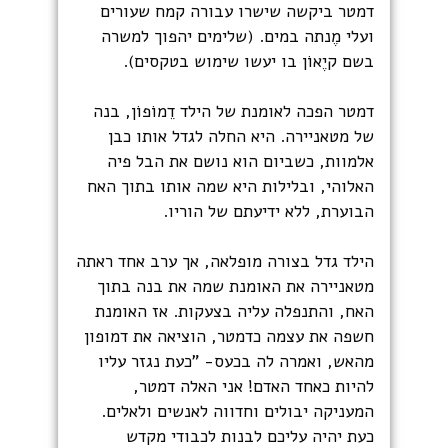
דמטר ביקשה שישרו עבורה קמח שעורים
ועלי מֶנתה במים. (שלימים יהפוך למשרה
בשם קיֶאוֹן בו יעשו שימוש בטקסים).
דמטר הפכה לאומנת של הילד דֵמוֹפוֹן, בנה
של מטאניירה. היא החלה לגדל אותו כבן
אלמוות, כשביום הוא נושם את הבל פיה
האלוהי, ובלילות היא שמה אותו בתוך האח
הבוערת, ללא ידיעתם של הוריו.
הילד גדל בצורה מופלאה, אך ערב אחד ראתה
מטאניירה את האומנת שמה את בנה בתוך
האח, והתנפלה עליה בצעקות. אז האומנת
חשפה את עצמה כדמטר, הוציאה את דמופון
מהאש, ואמרה לה בכעס- "כעת נגזר עליו
להיות כאחד האדם! אני האלה דמטר,
המעניקה יבולים וחדווה לאנשים ולאלים.
כעת יהיה עליכם לבנות לכבודי מקדש