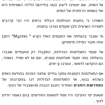
אל האדס, שם ימשיכו לישון (כמו בחייהם) הלידה האמיתית היא
של נשמתו הרוחנית של האדם.
האמינו כי בחצות העולמות הבלתי נראים היו הכי קרובים
לספירה הארצית ולכן טקסים נערכו בחצות.
מי שעבר בהצלחה את הטקסים האלו נקרא " Mystes" ויתכן
שזה מקור המילה מיסטיקן.
אל טקסי התעלומות הגדולות, התקבלו רק מועמדים שעברו
בהצלחה כמה טקסי תעלומות קטנים, וגם אז לא תמיד. כאמור,
הם הוקדשו לדמטר, ונערכו 9 ימים.
אם התעלומות הקטנות עסקו בחיים שלפני המוות בתודעת האדם
כשהוא בגוף, אז התעלומות הגדולות דנו בעקרונות של
התחדשות רוחנית
ושחרור הטבע הגבוה מהשעבוד של הגוף.
תשעת ימי החניכה היו סמל לתשעת החודשים בהם נשמה יורדת
לגוף .