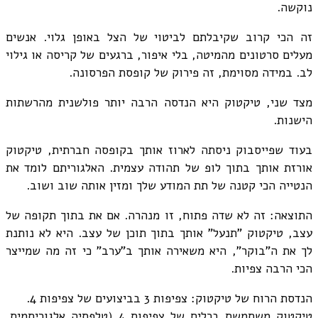
נוקשה.
זה הכי קרוב שקיבלתם לביטוי של הצל באופן גלוי. אנשים
מעלים סרטונים מהמיטה, בלי איפור, ברגעים של קריסה או גילוי
לב. במידה מסוימת, זה פירוק של קופסת הפרסונה.
מצד שני, טיקטוק היא הנדסה הרבה יותר פולשנית מהרשתות
הישנות.
בעוד שפייסבוק ניסתה לארוז אותך בקופסה חברתית, טיקטוק
אורזת אותך בתוך לופ של תהודה עצמית. האלגוריתם לומד את
הנטייה הכי קטנה של תת המודע שלך ומזין אותה שוב ושוב.
התוצאה: זה לא שדה פתוח, זו מנהרה. אם את בתוך תקופה של
עצב, טיקטוק "תנעל" אותך בתוך תוכן של עצב. היא לא נותנת
לך את ה"בוקר", היא משאירה אותך ב"ערב" כי זה מה שמייצר
הכי הרבה צפיות.
הנדסת הרוח של טיקטוק: צפיפות 3 בביצועים של צפיפות 4.
טיקטוק משתמשת בכלים של צפיפות 4 (טלפתיה אלגוריתמית,