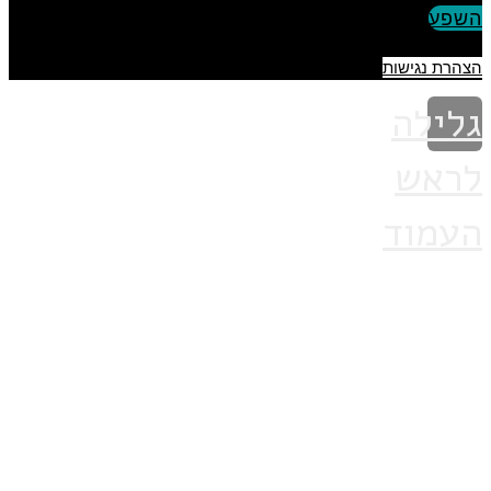
השפע
הצהרת נגישות
גלילה
לראש
העמוד