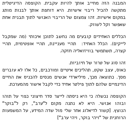
המבנה הזה מחייב אותך להיות עקבית. הקופסה הדיגיטלית
מתקשה להכיל ריבוי אישיות. היא דוחפת אותך לבנות מותג
במקום אישיות. זהו צמצום של הריבוי האנושי לתוך תבנית אחת
שאפשר וקל לשווק.
הכללים האחידים קובעים מה נחשב לתוכן איכותי (מה שמקבל
לייקים). הכלל האחיד: תהיי מעניינת, תהיי אופטימית, תהיי
קצרה, תשתמשי בוויזואליה חזקה.
זהו סוג של טרור של חיוביות.
כאוס, עצב שקט, תהליכים איטיים ומורכבים, כל אלו לא עוברים
מסך. כתוצאה מכך, מיליארדי אנשים מנסים להכניס את החיים
הדינמיים שלהם לתוך פילטר אחיד כדי לקבל אישור מהמערכת.
הקופסה נכשלה כי היא ניסתה לייצר סדר חיצוני כפוי על תוהו
ובוהו אנושי. היא לא נתנה מקום ל"ערב", רק ל"בוקר"
הנוצץ. [קשור לדיאלוג אחר שלי מול שדה המידע, על המשמעות
הרוחנית של "ויהי בוקר, ויהי ערב"]