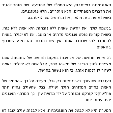
האנונימיות בפייסבוק היא הממ"ד של התודעה. שם מותר להגיד
את הדברים המפחידים, הלא מוסריים, הלא פוטוגניים.
כשאת צופה בזה מהצד, את מרגישה את הדיסוננס.
בנשמה שלך, את יודעת שאמת ללא נוכחות היא אמת ללא כוח.
כשאת קוראת פוסט אנונימי מדהים או כואב, את לא יכולה באמת
להתחבר למי שכתבה אותו. אין שם כתובת. זהו מידע שמרחף
בוואקום.
זה מייצר תחושה של מציצנות במקום תחושה של שותפות. אתם
מציצים לתוך הביוב של מישהו אחר, אבל אתם לא יכולים באמת
לעזור לו לנקות אותו, כי הוא נשאר בחושך.
העובדה שהצורך באנונימיות רק גדל, מעידה על כך שהמחיר של
האמת בחיים המזוהים הולך ועולה. ככל שהעולם נהיה יותר
פוליטיקלי קורקט ומנוהל על ידי מראית עין, כך המרתף האנונימ
יהיה עמוס יותר.
המטרה היא לא לבטל את האנונימיות, אלא לבנות עולם שבו לא