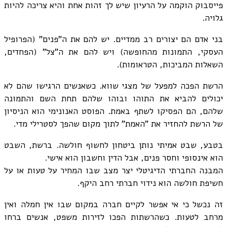
פייסבוק הוקמה על הרעיון שיש לך זהות אחת והיא צריכה להיות
גלויה.
בני אדם הם יצורים רב ממדיים. יש להם את ה"פנים" (הפרופיל
העסקי, התמונות מהחופשה) ויש להם את ה"צל" (הפחדים,
השאלות המביכות, הטראומות).
הרשת הפכה למפעל של מצגי שווא. כשאנשים הרגישו שהם לא
יכולים להביא את התוהו ובוהו שלהם תחת השם והתמונה
שלהם, הם הפסיקו לשתף באמת. הפוסט האנונימי הוא הניסיון
של הרשת להחזיר את "האמת" לתוך מקום שהפך לסטרילי מדי.
בטבע, שבט אמיתי נותן ביטחון לחשוף חולשה. ברשת, השבט
הוא אינסופי וחסר פנים, אבל הדין וחשבון הוא אישי.
המבנה החברתי הדיגיטלי יצר מצב שבו המחיר על טעות או על
חשיפת חולשה הוא נידוי חברתי רחב היקף.
זה נכשל כי אי אפשר לקיים חברה במקום שבו אין חמלה ואין
מרחב לטעות. כשהרשתות הפכו לזירות משפט, אנשים ברחו