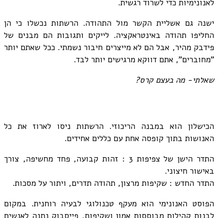
לאנונימיות כדי לשרוד רגשית.
ישנה גם אשליית הקשר מול התהודה. הרשתות נכשלו כי הן
החליפו תהודה באינטראקציה. לייקים ותגובות הם מבנים של
פידבק מהיר, אבל הם לא מייצרים חיבור נשמתי. ככל שאתם יותר
"מחוברים", אתם דווקא מרגישים יותר לבד.
שאלתי- מה בעצם קרס?
הכישלון הוא במבנה הריכוזי. הרשתות ניסו לארוז את כל
האנושות בתוך קופסה אחת עם כללים אחידים.
התדר הישן של צפיפות 3 : זהות קבועה, פחד מחשיפה, צורך
באישור חיצוני.
התדר החדש : שקיפות מרצון, תהודה תדרים, ויתור על מסכות.
הפוסט האנונימי הוא מעקף טכנולוגי לבעיה רוחנית. במקום
לבנות קהילות מבוססות אמון ושקיפות, פייסבוק נתנה לאנשים