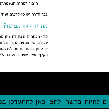
חיבור למהות הנשמתית, 
בכל סדרה יש 10 קלפים ועוד קלף "מפתח". סה"כ 55 קלפים.
מה זה קלף מפתח?
קלף מפתח הוא נקודת ציון מר
עצירה המייצג את התדר של א
או סימן כניסה פנימה לעולמו
הקלף מציין שאת כרגע בתהליך
ם להיות בקשר- לחצי כאן להתעדכן ב