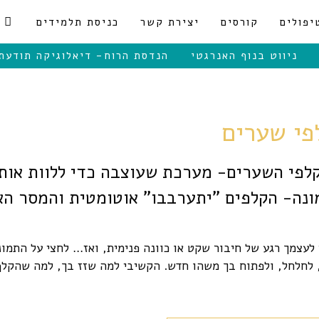
יפולים
קורסים
יצירת קשר
כניסת תלמידים
ניווט בנוף האנרגטי
הנדסת הרוח- דיאלוגיקה תודעת
פי שערים
לפי השערים- מערכת שעוצבה כדי ללוות אות
נה- הקלפים "יתערבבו" אוטומטית והמסר הא
 לעצמך רגע של חיבור שקט או כוונה פנימית, ואז… לחצי על התמונ
 לחלחל, ולפתוח בך משהו חדש. הקשיבי למה שזז בך, למה שהקל