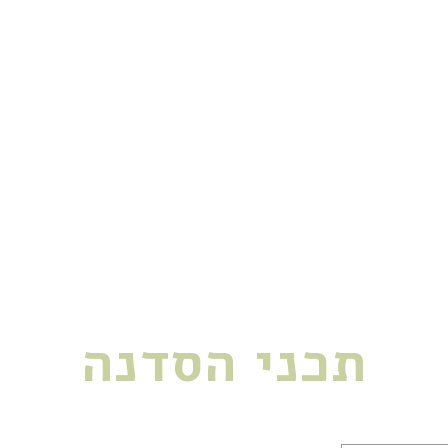
יים לטיהור אנרגטי של המרחב הביתי ש
אותך בכל בית- קנוי או מושכר, או במשר
 בכל פעם שתרצי, בלי להיות תלויה באח
הליך. אני כאן לכל שאלה או הבהרה שתצ
תכני הסדנה