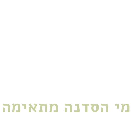
ק חדש בחיים ואת רוצה לשחרר שאריות 
יר את הבית למרחב תומך ובריא שמטעין 
מי הסדנה מתאימה?