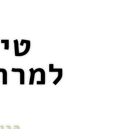
טיה
למרח
הבי