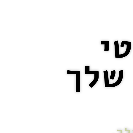
טי
שלך
ך.