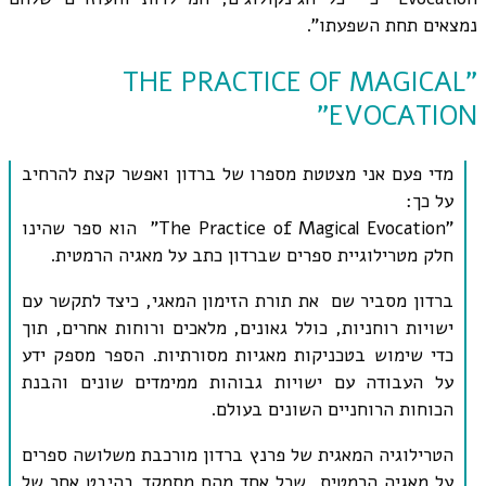
נמצאים תחת השפעתו".
"THE PRACTICE OF MAGICAL
EVOCATION"
מדי פעם אני מצטטת מספרו של ברדון ואפשר קצת להרחיב
על כך:
"The Practice of Magical Evocation"
הוא ספר שהינו
חלק מטרילוגיית ספרים שברדון כתב על מאגיה הרמטית.
ברדון מסביר שם את תורת הזימון המאגי, כיצד לתקשר עם
ישויות רוחניות, כולל גאונים, מלאכים ורוחות אחרים, תוך
כדי שימוש בטכניקות מאגיות מסורתיות. הספר מספק ידע
על העבודה עם ישויות גבוהות ממימדים שונים והבנת
הכוחות הרוחניים השונים בעולם
.
הטרילוגיה המאגית של פרנץ ברדון
מורכבת משלושה ספרים
על מאגיה הרמטית, שכל אחד מהם מתמקד בהיבט אחר של