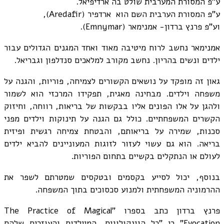
ע"פ המסורת המערבית שולט בה ארדיפיאל.
ע"פ המסורת הערבית השם הוא ארדפיר (Aredafir),
וע"פ פרנץ ברדון- אמנימאר (Emnymar).
אמנימאר נחשב לרוח מיטיבה מאוד ואחד המגנים הגדולים עבור
ילדים ונשים בהריון. נחשב מקורב למלאכים סנדלפון וגבריאל.
גאון זה מופקד על נושאים הקשורים לצמיחה, פוריות, והגנה על
משפחה וילדים. מבחינה מאגית, תפקידו המרכזי הוא לשמור
ולהגן על אלו הפונים אליו בבקשות של בריאות, רווחה, וחיזוק
הקשרים המשפחתיים. כולל גם הגנה על תינוקות וילדים מפני
סכנות, שמירה על בריאותם, והבטחת צמיחה רגשית ופיזית
בריאה. הוא גם עשוי לעזור לזוגות המעוניינים להביא ילדים
לעולם או הנתקלים בקשיים בתחום הפוריות.
בנוסף, יכול לסייע בקסמים ובטקסים שמטרתם לשפר את
ההרמוניה המשפחתית ולמנוע סכסוכים בתוך המשפחה.
פרנץ ברדון כתב בספרו "The Practice of Magical
Evocation" כי "כל הגינקולוגים, המיילדות והעוזרים שלהם