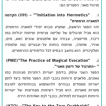
תרגול מאגי. הספרים הם
:
1.
"Initiation into Hermetics"
(IIH) – "
הקדמה
למאגיה הרמטית
"
זהו הספר הראשון, שמציע מבוא יסודי למאגיה הרמטית.
הוא מכיל תרגולים של שליטה פנימית ופיתוח יכולות כמו
ריכוז, מדיטציה, עבודה עם אלמנטים שונים (אש, מים,
אוויר, אדמה), ופיתוח כוחות על-טבעיים כמו טלפתיה
וטלקינזיס. הוא נחשב הבסיס לכל הלימודים ההרמטיים
.
(PME)
"The Practice of Magical Evocation"
2.
– "
התרגול של זימון מאגי
"
.
הספר השני עוסק בזימון ישויות רוחניות מגוונות כמו
גאונים, מלאכים ורוחות כוכבי לכת. הספר מלמד כיצד לזמן
ישויות מממדים גבוהים ולהשתמש בכוחותיהם לטובת
מטרות מאגיות. הוא מכיל רשימות מפורטות של ישויות
ורוחות הקשורות למזלות, כוכבי לכת ואחוזות הירח
.
(KTQ) –
"The Key to the True Quabbalah"
3.