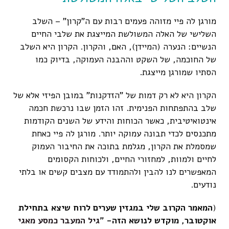
מורגן לה פיי מזוהה פעמים רבות עם ה"קרון" – השלב
השלישי של האלה המשולשת המייצגת את שלבי החיים
הנשיים: הנערה (המיידן), האם, והקרון. הקרון היא השלב
של החוכמה, של השקט וההבנה העמוקה, בדיוק כמו
הסתיו שמורגן מייצגת.
הקרון היא לא רק דמות של "הזדקנות" במובן הפיזי אלא של
שלב בהתפתחות הפנימית. זהו הזמן שבו נרכשת חכמה
אינטואיטיבית, כאשר הכוחות והידע של השנים הקודמות
מתכנסים לכדי תבונה עמוקה יותר. מורגן לה פיי כאחת
שמסמלת את הקרון, מגלמת בתוכה את החיבור העמוק
לחיים ולמוות, למחזורי החיים, ולכוחות הקסומים
המאפשרים לנו להבין ולהתמודד עם מצבים קשים או בלתי
נודעים.
(
המאמר הקרוב שלי במגזין שערים לרוח שיצא בתחילת
אוקטובר, מוקדש לנושא הזה- "
גיל המעבר כמסע מאגי