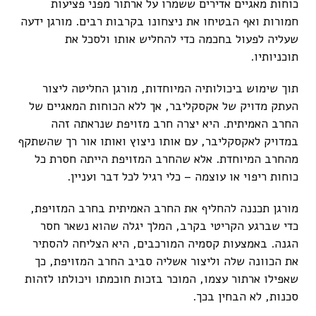
כוחות מאגיים אדירים ששמרו על ארתור מפני פציעות
חמורות ואף הבטיחו את ניצחונו בקרבות רבים. מורגן ידעה
שעליה לפעול בחכמה כדי להחליש אותו ולסכל את
תוכניותיו.
תוך שימוש ביכולותיה המיוחדות, מורגן החליטה ליצור
העתק מדויק של אקסקליבר, אך ללא הכוחות המאגיים של
החרב האמיתית. היא יצרה חרב מזויפת שנראתה זהה
במדויק לאקסקליבר, עם אותו ניצוץ ואותו אור רך שהשתקף
מהחרב המיוחדת. אלא שהחרב המזויפת הייתה חסרת כל
כוחות ריפוי או עוצמה – כלי רגיל לכל דבר ועניין.
מורגן תכננה להחליף את החרב האמיתית בחרב המזויפת,
כדי שברגע הקריטי בקרב, המלך יגלה שהוא נשאר חסר
הגנה. באמצעות קסמיה המורכבים, היא הצליחה להסתיר
את הכוונה שלה וליצור אשליה סביב החרב המזויפת, כך
שאפילו ארתור עצמו, המוכר בזכות חוכמתו ויכולתו לזהות
סכנות, לא הבחין בכך.