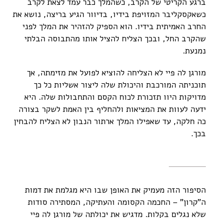
ברגע הקריטי של הקרב, כשהמלך כבר עמד לצאת לקרב
כשאקסקליבר המזויפת בידיו, בדיוור הגיע בריצה, נושא את
החרב האמיתית בידיו. הוא הספיק להזהיר את המלך לפני
שהקרב החל, ובכך הצליח להציל אותו מהתבוסה הבלתי
נמנעת.
מורגן לה פיי לא הצליחה להוציא לפועל את מזימתה, אך
תוכניתה המורכבת והיכולת שלה ליצור אשליות כל כך
מדויקות היוו תזכורת לכוח הקסם והתחבולות שלה. היא
ידעה לעוות את המציאות ולהחליף בין האמת לשקר בצורה
כה חלקה, עד שאפילו המלך ארתור הנבון לא הצליח להבחין
בכך.
הסיפור הזה מעמיק את האופן שבו היא מגלמת את דמות
ה"קרון" – החכמה הקסומה והעתיקה, המסתירה סודות
שלא נגלים בקלות. מדגיש את יכולתה של מורגן לה פיי