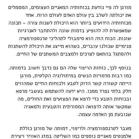
מורגן לה פיי נודעת בכוחותיה המאגיים העצומים, המסמלים
את יכולתה לשלב בין עולם האדם לעולם הרוח. אחד
מכוחותיה הידועים ביותר הוא היכולת לשנות צורה – תכונה
שמאפשרת לה להופיע בדמות שונה ולהתחבר לאנרגיות
שונות. הכוח הזה הוא סימבולי לתהליכי טרנספורמציה
פנימיים שכולנו עוברים, כשהוא מייצג את היכולת להשתנות
ולהסתגל בהתאם לצרכים ולמצבים המשתנים של החיים.
בנוסף לכך, כוחות הריפוי שלה הם גם נדבך חשוב בדמותה.
כמו רבות מדמויות הנשים במיתולוגיה הקלטית, מורגן
הייתה קשורה קשר הדוק לטבע ולכוחות החיים שמהווים
חלק בלתי נפרד ממנו. היא ידעה להשתמש בעשבי מרפא
ובכוחות הטבע כדי לרפא את הפצועים ואת החולים, מה
שמקשר אותה לרפואה המסורתית והטבעית ולמאגיה
שנובעת מן האדמה עצמה.
מעבר לטרנספורמציה ולריפוי, דמותה של מורגן כוללת
אלמנטים מאגיים נוספים כמו השליטה במזג האוויר ויצירת