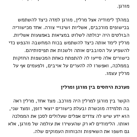
מורגן.
במהלך לימודיה אצל מרלין, מורגן למדה כיצד להשתמש
בכישופים מורכבים, אשליות ושינויי צורה. אחד מכישוריה
הבולטים היה יכולתה לשלוט במציאות באמצעות אשליות.
מרלין לימד אותה כיצד להשתמש בכוח המחשבה והנפש כדי
להשפיע על הסובבים אותה ולשנות את תפיסותיהם.
כישורים אלה סייעו לה להתפתח כאחת המכשפות החזקות
בממלכה, ואפשרו לה להערים על אויבים, ולפעמים אף על
מרלין עצמו.
מערכת היחסים בין מורגן ומרלין
הקשר בין מורגן למרלין היה מורכב. מצד אחד, מרלין ראה
בה תלמידה מוכשרת ובעלת כישורים יוצאי דופן, ומצד שני,
הוא ידע שיש לה צדדים אפלים שעלולים לסכן את הממלכה
ואותו. הלימודים לא רק שהעשירו את עולמה של מורגן, אלא
גם חשפו את השאיפות והכוחות העמוקים שלה.