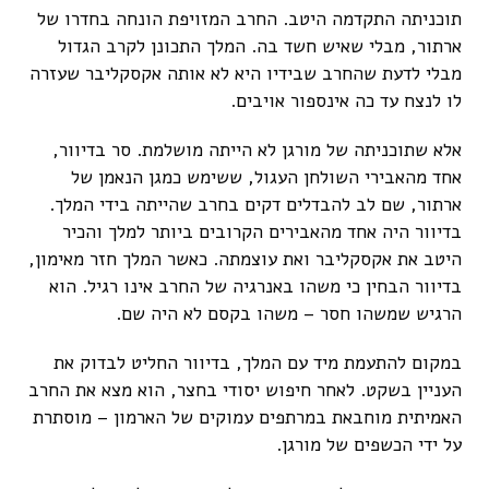
תוכניתה התקדמה היטב. החרב המזויפת הונחה בחדרו של
ארתור, מבלי שאיש חשד בה. המלך התכונן לקרב הגדול
מבלי לדעת שהחרב שבידיו היא לא אותה אקסקליבר שעזרה
לו לנצח עד כה אינספור אויבים.
אלא שתוכניתה של מורגן לא הייתה מושלמת. סר בדיוור,
אחד מהאבירי השולחן העגול, ששימש כמגן הנאמן של
ארתור, שם לב להבדלים דקים בחרב שהייתה בידי המלך.
בדיוור היה אחד מהאבירים הקרובים ביותר למלך והכיר
היטב את אקסקליבר ואת עוצמתה. כאשר המלך חזר מאימון,
בדיוור הבחין כי משהו באנרגיה של החרב אינו רגיל. הוא
הרגיש שמשהו חסר – משהו בקסם לא היה שם.
במקום להתעמת מיד עם המלך, בדיוור החליט לבדוק את
העניין בשקט. לאחר חיפוש יסודי בחצר, הוא מצא את החרב
האמיתית מוחבאת במרתפים עמוקים של הארמון – מוסתרת
על ידי הכשפים של מורגן.