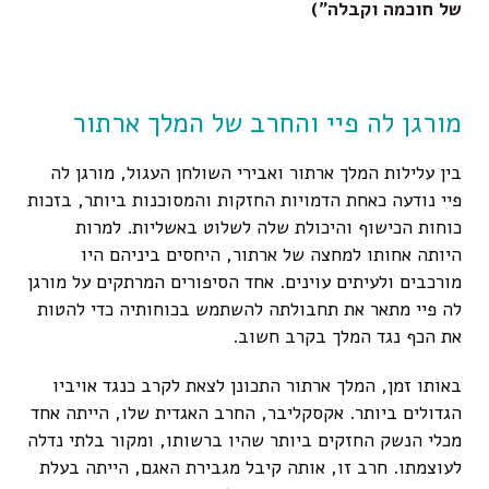
של חוכמה וקבלה
")
מורגן לה פיי והחרב של המלך ארתור
בין עלילות המלך ארתור ואבירי השולחן העגול, מורגן לה
פיי נודעה כאחת הדמויות החזקות והמסוכנות ביותר, בזכות
כוחות הכישוף והיכולת שלה לשלוט באשליות. למרות
היותה אחותו למחצה של ארתור, היחסים ביניהם היו
מורכבים ולעיתים עוינים. אחד הסיפורים המרתקים על מורגן
לה פיי מתאר את תחבולתה להשתמש בכוחותיה כדי להטות
את הכף נגד המלך בקרב חשוב.
באותו זמן, המלך ארתור התכונן לצאת לקרב כנגד אויביו
הגדולים ביותר. אקסקליבר, החרב האגדית שלו, הייתה אחד
מכלי הנשק החזקים ביותר שהיו ברשותו, ומקור בלתי נדלה
לעוצמתו. חרב זו, אותה קיבל מגבירת האגם, הייתה בעלת