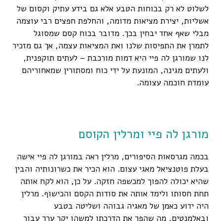
לשלוט לא רק בכוחות הטבע אלא גם בידע עתיק וקסום של
אשליות, יצירת מציאות מדומה, והחלפת חפצים רבי עוצמה
מבלי שאף אחד יבחין בכך. מדובר בכוח קסם שמסוגל
לתמרן את התפיסות שלנו ואת המציאות עצמה, אך גם מזכיר
לנו שמורגן לה פיי היא דמות מורכבת – לעתים תוקפנית,
ולעתים מגינה, המונעת על ידי כוח ומסתורין שמאחוריהם
עומדת חוכמה עצומה.
מורגן לה פיי ומרלין הקוסם
בכמה מגרסאות הסיפורים, מרלין ראה במורגן לה פיי אישה
בעלת פוטנציאל מאגי עצום. הוא הכיר את כשרונותיה והבין
שהיא יכולה להפוך למכשפה חזקה. על כן, הוא לקח אותה
תחת חסותו ולימד אותה את סודות הקסם והכישוף. מרלין
היה ידוע כאמן של מאגיה גבוהה ושליטה בטבע
ובאלמנטים, מה שהפך את הדרכתו למשהו יקר ערך עבור