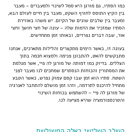
כמו הסתיו, גם מורגן היא סמל לשינוי ולמעברים – מעבר
בין הקיץ התוסס לחורף השקט, מעבר בין חיים לעולם הבא,
ומעבר בין שלבים שונים של הקיום. יש משהו באווירת
הסתיו שמזכיר את הדמות שלה – עונה של חצי חושך וחצי
אור, שבה דברים נפרדים, ובאותו זמן מתחדשים.
בעונה זו, כאשר הימים מתקצרים והלילות מתארכים, אנחנו
מתבקשים להאט, להתבונן פנימה ולמצוא חכמה בתוך
הצללים. בדיוק כמו דמותה של מורגן לה פיי, אשר מגלמת
את המסתורין והכוחות הנסתרים שמחכים לנו מעבר לפני
השטח. סתיו הוא זמן שבו קסם עמוק נפרש, כאשר הטבע
מתחיל להיכנס לתרדמה, וזהו זמן מושלם להתחבר לאנרגיה
של מורגן לה פיי – להשתמש בכוחות השינוי
והטרנספורמציה שהיא מציעה לנו.
השלב השלישי באלה המשולשת