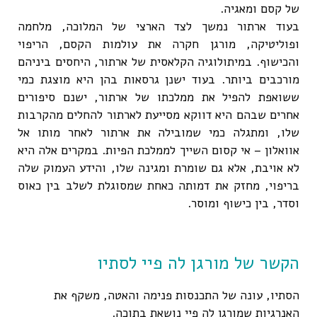
של קסם ומאגיה.
בעוד ארתור נמשך לצד הארצי של המלוכה, מלחמה
ופוליטיקה, מורגן חקרה את עולמות הקסם, הריפוי
והכישוף. במיתולוגיה הקלאסית של ארתור, היחסים ביניהם
מורכבים ביותר. בעוד ישנן גרסאות בהן היא מוצגת כמי
ששואפת להפיל את ממלכתו של ארתור, ישנם סיפורים
אחרים שבהם היא דווקא מסייעת לארתור להחלים מהקרבות
שלו, ומתגלה כמי שמובילה את ארתור לאחר מותו אל
אוואלון – אי קסום השייך לממלכת הפיות. במקרים אלה היא
לא אויבת, אלא גם שומרת ומגינה שלו, והידע העמוק שלה
בריפוי, מחזק את דמותה כאחת שמסוגלת לשלב בין כאוס
וסדר, בין כישוף ומוסר.
הקשר של מורגן לה פיי לסתיו
הסתיו, עונה של התכנסות פנימה והאטה, משקף את
האנרגיות שמורגן לה פיי נושאת בתוכה.