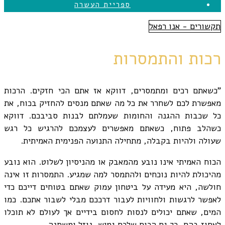
ספריית העשרה
תקשורים - אנו רפאל
רכות והתמסרות
"כשאתם רכים ומתמסרים, דווקא אז אתם הכי חזקים. הרכות
מאפשרת לכם לשחרר את כל מה שאתם מנסים להחזיק בכוח, את
כל שכבות ההגנה והחומות שעמלתם לבנות סביבכם. דווקא
כשהלב פתוח, כשאתם מאפשרים לעצמכם להרגיש כל רגש
שעולה ולהיות בקבלה, מתחילה התנועה הפנימית האמיתית.
הכוח האמיתי אינו נובע מהמאבק או מהניסיון לשלוט. הוא נובע
מהיכולת להיות נוכחים ולהתמסר למה שמגיע. התמסרות זו אינה
חולשה, היא מעידה על ביטחון עמוק שאתם בטוחים דייכם כדי
לאפשר לרגשות ולחוויות לעבור דרככם מבלי לשבור אתכם. כמו
המים, שאתם יכולים לנסות לחסום בידיים אך לעולם לא תוכלו
לאחוז בהם, כך גם הכוח שלכם גמיש, נוזל ומשתנה.