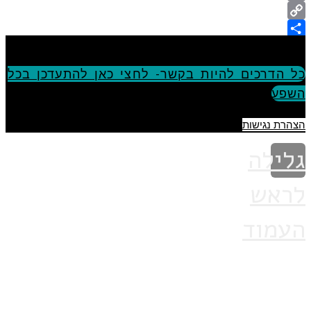
Email
Copy
Share
Link
כל הדרכים להיות בקשר- לחצי כאן להתעדכן בכל
השפע
הצהרת נגישות
גלילה
לראש
העמוד