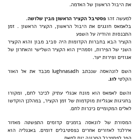
את היבול הראשון של האדמה.
למעשה זהו
פסטיבל הקציר הראשון מבין שלושה.
בלאמאס חוגגים את היבול הראשון, הקציר הראשון . זמן
התכנסות והודיה על השפע
הקציר הבא בחברות הקדומות היה סביב מבון והוא הקציר
השני של הפירות, וסמהיין הוא הקציר השלישי והאחרון של
אגוזים ופירות יער.
השם לונהאסה שנכתב lughnasadh מכבד את אל האור
הקלטי
לוג
.
והשם לאמאס הוא מונח אנגלי עתיק לכיכר לחם, ומקורו
בחגיגות אנגליות מוקדמות של זמן הקציר, במהלכן הוקדשו
לאלים המקומיים כיכרות לחם.
המסורת של לונאסה בזמנים קדומים התפשטה מאזור
אירלנד לאזורים אחרים כפסטיבלים דומים. באנגליה הוא
הפך לפסטיבל המכונה יום למאס.