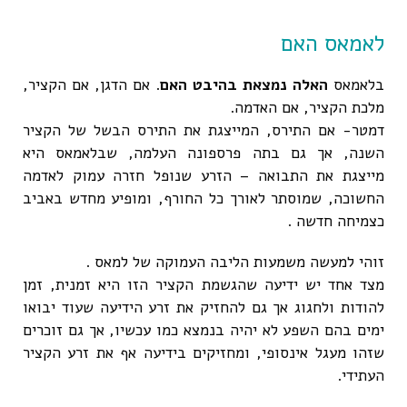
לאמאס האם
בלאמאס
האלה נמצאת בהיבט האם
. אם הדגן, אם הקציר,
מלכת הקציר, אם האדמה.
דמטר- אם התירס, המייצגת את התירס הבשל של הקציר
השנה, אך גם בתה פרספונה העלמה, שבלאמאס היא
מייצגת את התבואה – הזרע שנופל חזרה עמוק לאדמה
החשוכה, שמוסתר לאורך כל החורף, ומופיע מחדש באביב
כצמיחה חדשה .
זוהי למעשה משמעות הליבה העמוקה של למאס .
מצד אחד יש ידיעה שהגשמת הקציר הזו היא זמנית, זמן
להודות ולחגוג אך גם להחזיק את זרע הידיעה שעוד יבואו
ימים בהם השפע לא יהיה בנמצא כמו עכשיו, אך גם זוכרים
שזהו מעגל אינסופי, ומחזיקים בידיעה אף את זרע הקציר
העתידי.