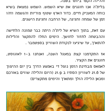
והלילה הקצר ביותר בשנה.
בלית'ה אנו חוגגים את שיא השמש. השמש נמצאת בשיא
כוחה המעניק חיים. כדור הארץ שטוף פוריות והגשמה וזהו
זמן של שמחה וחגיגה, של הרחבה וחגיגת הישגים.
עם זאת, בתוך השיא של לית'ה היתה כבר טמונה הלחישה
וההבטחה לחזור לחושך. הימים החלו להתקצר והלילות
להתארך, עד שיגיעו לנקודת השוויון בספטמבר .
אז התקדמנו קצת במעגל השנה, ואנחנו ב-1 לאוגוסט,
חוגגים את הקציר.
לאמאס מבחינת הזמן נופל די באמצע הדרך בין יום ההיפוך
של 21.6 לשוויון הסתיו ב 21.9 (היום והלילה שווים באורכם
ומכאן הלילה הולך ומתארך והימים מתקצרים)