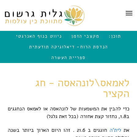
לתוכן
תפריט
תוכן:
מקצבי הזמן
ניווט בנוף האנרגטי
הנדסת הרוח- דיאלוגיקה תודעתית
ספריית העשרה
לאמאס\לונהאסה - חג
הקציר
כדי להבין את המשמעות של לונהאסה או לאמאס הנחגגים
ב1.8, נחזור קצת אחורה (בכל זאת גלגל)
את
לית'ה
חוגגים ב 21.6 . זהו היום הארוך ביותר בשנה