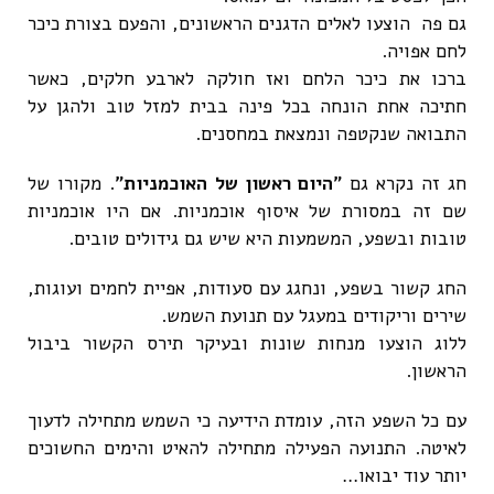
גם פה הוצעו לאלים הדגנים הראשונים, והפעם בצורת כיכר
לחם אפויה.
ברכו את כיכר הלחם ואז חולקה לארבע חלקים, כאשר
חתיכה אחת הונחה בכל פינה בבית למזל טוב ולהגן על
התבואה שנקטפה ונמצאת במחסנים.
חג זה נקרא גם
"היום ראשון של האוכמניות"
. מקורו של
שם זה במסורת של איסוף אוכמניות. אם היו אוכמניות
טובות ובשפע, המשמעות היא שיש גם גידולים טובים.
החג קשור בשפע, ונחגג עם סעודות, אפיית לחמים ועוגות,
שירים וריקודים במעגל עם תנועת השמש.
ללוג הוצעו מנחות שונות ובעיקר תירס הקשור ביבול
הראשון.
עם כל השפע הזה, עומדת הידיעה כי השמש מתחילה לדעוך
לאיטה. התנועה הפעילה מתחילה להאיט והימים החשוכים
יותר עוד יבואו…