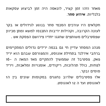
מאחר וזהו זמן קציר, לונאסה היה זמן לביצוע עסקאות
כלכליות.
אירוע סחר
.
חקלאים היו עורכים הסכמי סחר בנוגע לגידולים או בקר
לעונה הקרובה, וקהילות יריבות התכנסו למשא ומתן מכיוון
שפסטיבלים משותפים שחגגו יחדיו פירושם הפסקת אש .
מנהג המסחר עדיין חי גם בכמה ירידים גדולים המתקיימים
ברחבי אירלנד בתחילת אוגוסט, והמפורסם שבהם הוא יריד
פאק. פסטיבל זה שממשיך להתקיים מאז המאה ה -16
לפחות, כולל תהלוכות, ריקודים, אומנויות ומלאכות, ויריד
סוסים ובקר.
אלו פסטיבלים שלרוב נחגגים במקומות שונים בין ה1
לאוגוסט ועד ה 12 לאוגוסט.