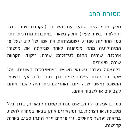
מסורת החג
חלק מהמנהגים גוועו עם השנים (הקרבת שור בוגר
והחלפתו בשור צעיר) וחלק נשארו במתכונת מודרנית יותר
כמו תחרויות ספורט (שמנציחות את אמו של לוג שעל פי
המיתולוגיה מתה מעייפות לאחר שניקתה את מישורי
אירלנד, שיהיה מקום לגידולים) שירה, ריקוד, הקראת
שירה, סיפורים.
בלונאסה נערכו נישואי משפט בפסטיבלים השונים. זהו
טקס בו זוגות שילבו ידיים דרך חור בלוח עץ. נישואי
המשפט נמשכו שנה ויום, ואחריהם ניתן היה להפוך אותם
לקבועים או לשבור אותם.
כמו כן אנשים היו מביאים מנחות קטנות לבארות, בדרך כלל
מטבעות או רצועות בד ומשאירים אותן בבאר במטרה להשיג
בריאות ועושר מהאלים. זרי פרחים וירק הונחו סביב בארות
קדושות.