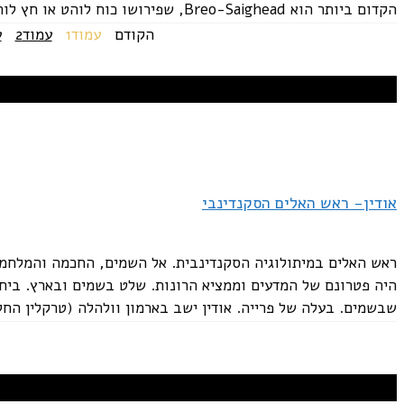
הקדום ביותר הוא Breo-Saighead, שפירושו כוח לוהט או חץ לוהט. היא...
הקודם
עמוד
1
עמוד
2
ע
אודין- ראש האלים הסקנדינבי
ראש האלים במיתולוגיה הסקנדינבית. אל השמים, החכמה והמלחמה.
היה פטרונם של המדעים וממציא הרונות. שלט בשמים ובארץ. ביח
שבשמים. בעלה של פרייה. אודין ישב בארמון וולהלה (טרקלין החלל
פרייה- אלת האהבה והפוריות