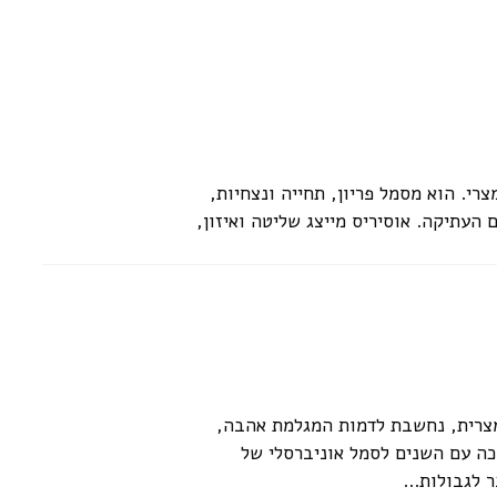
 במיתולוגיה הנורדית. הייתה אחראית
 קרובות השתמשה ביופיה כדי להשיג את
רי. הוא מסמל פריון, תחייה ונצחיות,
עתיקה. אוסיריס מייצג שליטה ואיזון,
גדול בקידום החקלאות והפוריות, זו
ל יבולים. ת'ור, הוא הארכיטיפ של
המצרית, נחשבת לדמות המגלמת אהבה,
..
פכה עם השנים לסמל אוניברסלי של
 לגבולות...
מוד
2
הבא