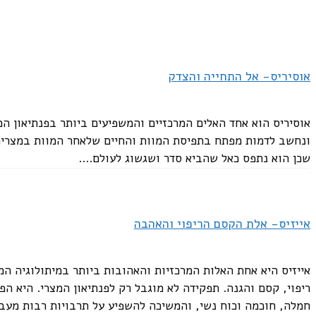
אשתו של אודין. פירוש שמה הוא "ליידי" והיא אחת האלות הבולטות
על אהבה, פוריות, כישוף, קרב ומוות. אוהבת רכוש ויופי. לעתים
מבוקשה, ובכך עזרה לה השרשרת המיוחדת שלה- בריסינגמן....
אוסיריס- אל התחייה והצדק
אוסיריס הוא אחד האלים המרכזיים והמשפיעים ביותר בפנתיאון המצ
ונחשב לדמות מפתח בתפיסת המוות והחיים שלאחר המוות במצרים ה
שכן הוא נתפס כאל שהביא סדר ושגשוג לעולם....
ת'ור- האל הלוחם. אל הרעם והשמיים
אייזיס- אלת הקסם הריפוי והאהבה
אחת הדמויות הבולטות במיתולוגיה הנורדית. ת'ור מילא גם תפקיד 
הרחבה של תפקידו כאל שמים, וקשורה במיוחד לגשם המאפשר לגידו
אייזיס היא אחת האלות המרכזיות והאהובות ביותר במיתולוגיה 
לוחם נאמן ואמיץ, האידיאל אליו שאף הלוחם האנושי. הוא המגן של.
ריפוי, קסם והגנה. תפקידה לא מוגבל רק לפנתיאון המצרי. היא ה
חמלה, חוכמה וכוח נשי, והמשיכה להשפיע על תרבויות רבות מעבר
הקודם
עמוד
1
ע