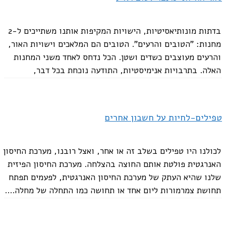
בדתות מונותיאסיטיות, הישויות המקיפות אותנו משתייכים ל-2
מחנות: "הטובים והרעים". הטובים הם המלאכים וישויות האור,
והרעים מעוצבים כשדים ושטן. הכל נדחס לאחד משני המחנות
האלה. בתרבויות אנימיסטיות, התודעה נוכחת בכל דבר,
והישויות לא מתחלקות לטובות או רעות. סוגים רבים של...
טפילים-לחיות על חשבון אחרים
לכולנו היו טפילים בשלב זה או אחר, ואצל רובנו, מערכת החיסון
האנרגטית פולטת אותם החוצה בהצלחה. מערכת החיסון הפיזית
שלנו שהיא העתק של מערכת החיסון האנרגטית, לפעמים תפתח
תחושת צמרמורות ליום אחד או תחושה כמו התחלה של מחלה....