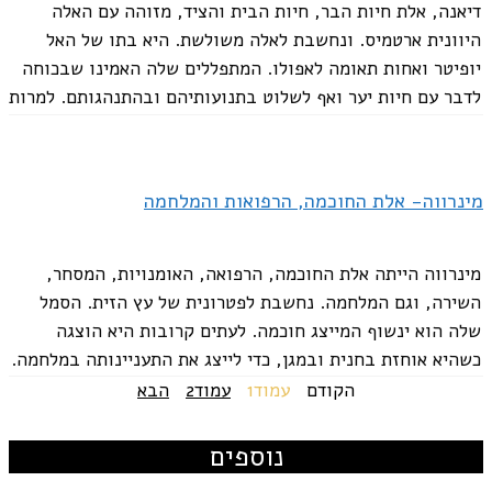
דיאנה, אלת חיות הבר, חיות הבית והציד, מזוהה עם האלה
היוונית ארטמיס. ונחשבת לאלה משולשת. היא בתו של האל
יופיטר ואחות תאומה לאפולו. המתפללים שלה האמינו שבכוחה
לדבר עם חיות יער ואף לשלוט בתנועותיהם ובהתנהגותם. למרות
שקשורה בעיקר לציד, דיאנה...
מינרווה- אלת החוכמה, הרפואות והמלחמה
מינרווה הייתה אלת החוכמה, הרפואה, האומנויות, המסחר,
השירה, וגם המלחמה. נחשבת לפטרונית של עץ הזית. הסמל
שלה הוא ינשוף המייצג חוכמה. לעתים קרובות היא הוצגה
כשהיא אוחזת בחנית ובמגן, כדי לייצג את התעניינותה במלחמה.
אך לעתים קרובות ניתן למצוא אותה...
הקודם
עמוד
1
עמוד
2
הבא
נוספים