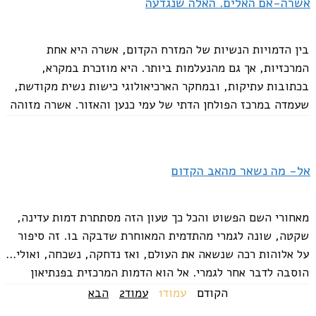
אשרה-אם האלים. האלה שנגדעה
בין הדמויות הנשיות של המזרח הקדום, אשרה היא אחת
המרכזיות, אך גם מהנעלמות ביותר. היא מוזכרת במקרא,
בכתובות עתיקות, ובמחקר הארכיאולוגי כישות נשית מקודשת,
שעמדה במרכז הפולחן הדתי של עמי כנען והאזור. אשרה מזוהה
לעיתים כ"אם האלים", ולעיתים מופיעה כבת...
אל- מה נשאר מהאב הקדום
מאחורי השם הפשוט והכל כך טעון הזה מסתתרת דמות עדינה,
שקטה, שונה לגמרי מהתדמית המאוחרת שדבקה בו. זה סיפור
על אלוהות רכה שנשאה את העולם, ואז נדחקה, נשכחה, ואולי…
הוסבה לדבר אחר לגמרי. אל הוא הדמות המרכזית בפנתיאון
הכנעני, נחשב...
הקודם
עמוד
1
עמוד
2
הבא