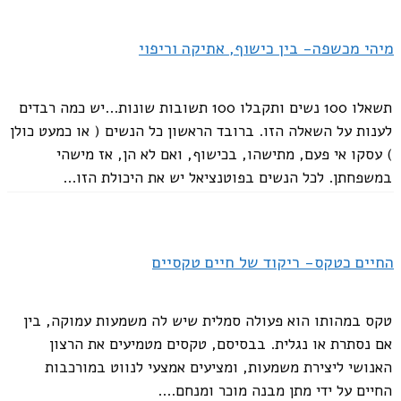
מיהי מכשפה- בין כישוף, אתיקה וריפוי
תשאלו 100 נשים ותקבלו 100 תשובות שונות...יש כמה רבדים
לענות על השאלה הזו. ברובד הראשון כל הנשים ( או כמעט כולן
) עסקו אי פעם, מתישהו, בכישוף, ואם לא הן, אז מישהי
במשפחתן. לכל הנשים בפוטנציאל יש את היכולת הזו...
החיים כטקס- ריקוד של חיים טקסיים
טקס במהותו הוא פעולה סמלית שיש לה משמעות עמוקה, בין
אם נסתרת או נגלית. בבסיסם, טקסים מטמיעים את הרצון
האנושי ליצירת משמעות, ומציעים אמצעי לנווט במורכבות
החיים על ידי מתן מבנה מוכר ומנחם....