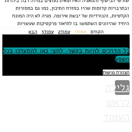
שורשי הכישוף והמאגיה האירופאית נעוצים במידה רבה ביהדות
ובתרבויות קדומות שהיו במזרח התיכון, כמו גם במסורות
הקלטיות, והנורדיות של יבשת אירופה. מגיה לא היה המונח
היחיד שהיוונים השתמשו בו לתיאור פרקטיקות שעשויות
להיחשב כקסומות....
הקודם
עמוד
1
עמוד
2
עמוד
3
הבא
כל הדרכים להיות בקשר- לחצי כאן להתעדכן בכל
השפע
הצהרת נגישות
גלילה
לראש
העמוד