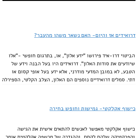
דרואידים אז והיום- האם נשאר משהו מהעבר?
הביטוי דרו-איד פירושו "ידע אלון", או, בתרגום חופשי -"אלו
שיודעים את סודות האלון". דרואידים היו בעל הבנה וידע של
הטבע, לא במובן המדעי מודרני, אלא ידע בעל אופי קסום או
דתי. סמלים דרואידיים נוספים הם האלון, הצלב הקלטי, הספירלה
הכפולה,...
כישוף אקלקטי- גמישות וחופש בחירה
כישוף אקלקטי מאפשר לאנשים להתאים אישית את הגישה
והפרקטיקה שלהם לקסם, וההגדרה של מכשפה אקלקטית אומר