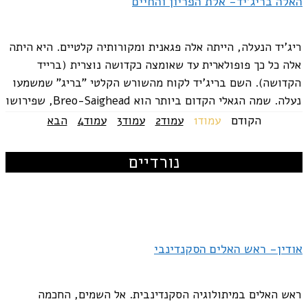
האלה בריג'יד- אלת הפריון והחיים
ריג'יד הנעלה, הייתה אלה פגאנית ומקורותיה קלטיים. היא היתה
אלה כל כך פופולארית עד שאומצה כקדושה נוצרית (ברייד
הקדושה). השם בריג'יד לקוח מהשורש הקלטי "בריג" שמשמעו
נעלה. שמה הגאלי הקדום ביותר הוא Breo-Saighead, שפירושו
כוח לוהט או חץ לוהט. היא...
הקודם
עמוד
1
עמוד
2
עמוד
3
עמוד
4
הבא
נורדיים
אודין- ראש האלים הסקנדינבי
ראש האלים במיתולוגיה הסקנדינבית. אל השמים, החכמה