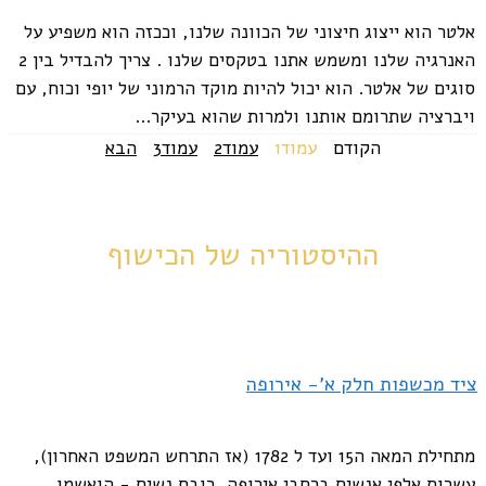
אלטר הוא ייצוג חיצוני של הכוונה שלנו, וככזה הוא משפיע על
האנרגיה שלנו ומשמש אתנו בטקסים שלנו . צריך להבדיל בין 2
סוגים של אלטר. הוא יכול להיות מוקד הרמוני של יופי וכוח, עם
ויברציה שתרומם אותנו ולמרות שהוא בעיקר...
הקודם
עמוד
1
עמוד
2
עמוד
3
הבא
ההיסטוריה של הכישוף
ציד מכשפות חלק א'- אירופה
מתחילת המאה ה15 ועד ל 1782 (אז התרחש המשפט האחרון),
עשרות אלפי אנשים ברחבי אירופה, רובם נשים - הואשמו