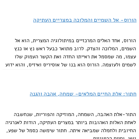
ת'ור- האל הלוחם. אל הרעם והשמיים
הורוס- אל השמיים והמלוכה במצריים העתיקה
אחת הדמויות הבולטות במיתולוגיה הנורדית. ת'ור מילא גם
תפקיד גדול בקידום החקלאות והפוריות, זו הרחבה של תפקידו
הורוס, אחד האלים המרכזיים במיתולוגיה המצרית, הוא אל
כאל שמים, וקשורה במיוחד לגשם המאפשר לגידול יבולים. ת'ור,
השמים, המלוכה והצדק. לרוב מתואר כבעל ראש נץ או כנץ
הוא הארכיטיפ של לוחם נאמן ואמיץ, האידיאל אליו שאף הלוחם
עצמו, מה שמסמל את ראייתו החדה ואת הקשר העמוק שלו
האנושי. הוא המגן של...
לשמים ולעוצמה. הורוס הוא בנו של אוסיריס ואיזיס, והוא ידוע
הקודם
עמוד
1
עמוד
2
הבא
בעיקר בזכות...
חתור: אלת החיים המלאים- שמחה, אהבה והגנה
התור-אלת האהבה, השמחה, המוזיקה והפוריות, שנחשבה
לאחת האלות האהובות ביותר במצרים העתיקה, הודות לאנרגיה
החיובית ולחמלה שמביאה איתה. חתור שימשה כסמל של שפע,
יופי, וחיים הרמוניים....