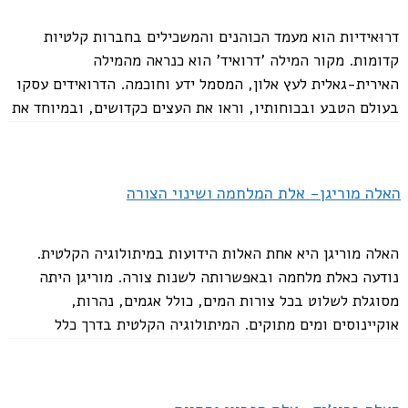
דרוּאידיות הוא מעמד הכוהנים והמשכילים בחברות קלטיות
קדומות. מקור המילה 'דרואיד' הוא כנראה מהמילה
האירית-גאלית לעץ אלון, המסמל ידע וחוכמה. הדרואידים עסקו
בעולם הטבע ובכוחותיו, וראו את העצים כקדושים, ובמיוחד את
עץ אלון....
האלה מוריגן- אלת המלחמה ושינוי הצורה
האלה מוריגן היא אחת האלות הידועות במיתולוגיה הקלטית.
נודעה כאלת מלחמה ובאפשרותה לשנות צורה. מוריגן היתה
מסוגלת לשלוט בכל צורות המים, כולל אגמים, נהרות,
אוקיינוסים ומים מתוקים. המיתולוגיה הקלטית בדרך כלל
מתייחסת אליה עם הרבה מאוד שמות. שמות אלה כוללים...