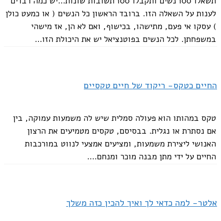
תשאלו 100 נשים ותקבלו 100 תשובות שונות...יש כמה רבדים
לענות על השאלה הזו. ברובד הראשון כל הנשים ( או כמעט כולן
) עסקו אי פעם, מתישהו, בכישוף, ואם לא הן, אז מישהי
במשפחתן. לכל הנשים בפוטנציאל יש את היכולת הזו...
החיים כטקס- ריקוד של חיים טקסיים
טקס במהותו הוא פעולה סמלית שיש לה משמעות עמוקה, בין
אם נסתרת או נגלית. בבסיסם, טקסים מטמיעים את הרצון
האנושי ליצירת משמעות, ומציעים אמצעי לנווט במורכבות
החיים על ידי מתן מבנה מוכר ומנחם....
אלטר- למה כדאי לך ואיך להכין כזה משלך