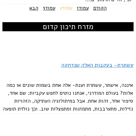
הקודם
עמוד
1
עמוד
2
עמוד
3
הבא
מזרח תיכון קדום
עשתרת- בעקבות האלה שנדחקה
איננה, אישתר, עשתרת וענת- אלה אחת בשמות שונים או כמה
אלות? בעולם המודרני, אנחנו נוטים לחפש עקביות: שם אחד,
סיפור אחד, זהות אחת. אבל במיתולוגיה העתיקה, הזהויות
נזילות, מתערבבות, מתמזגות ומתפצלות שוב. וכך נולדת תופעה
של אותה תודעה אלוהית שמופיעה...