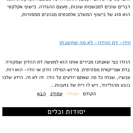
דברים שונים למכשפות שונות, מעצם ההגדרה. כישוף אקלקטי
הוא סוג של כישוף המשלב אלמנטים מגוונים ממסורות,
פרקטיקות ומערכות אמונות קסומות שונות....
וודו- דת הוודון- לא מה שחשבתן
הוודו כפי שאנחנו מכירים אותו הוא למעשה דת הוודון שמקורה
בדת אפריקאית מסורתית. פירוש המילה וודון או וודו- הוא רוח.
עכשיו, שכחו כל מה שאתם יודעים על וודו. זה לא זה. הידע שלנו
נובע מהוליווד, ויש לו ריח של גזענות...
הקודם
עמוד
1
עמוד
2
הבא
יסודות וכלים