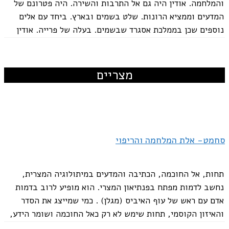
והמלחמה. אודין היה גם אל התרבות והשירה. היה פטרונם של
המדעים וממציא הרונות. שלט בשמים ובארץ. ביחד עם אלים
נוספים שכן בממלכת אסגרד שבשמים. בעלה של פרייה. אודין
ישב בארמון וולהלה (טרקלין החללים)....
מצריים
פרייה- אלת האהבה והפוריות
אשתו של אודין. פירוש שמה הוא "ליידי" והיא אחת האלות
הבולטות במיתולוגיה הנורדית. הייתה אחראית על אהבה,
פוריות, כישוף, קרב ומוות. אוהבת רכוש ויופי. לעתים קרובות
סחמט- אלת המלחמה והריפוי
השתמשה ביופיה כדי להשיג את מבוקשה, ובכך עזרה לה
השרשרת המיוחדת שלה- בריסינגמן....
תחות, אל החוכמה, הכתיבה והמדעים במיתולוגיה המצרית,
נחשב לדמות מפתח בפנתיאון המצרי. הוא מופיע לרוב בדמות
אדם עם ראש של עוף האיביס (מגלן) . כמי שמייצג את הסדר
והאיזון הקוסמי, תחות שימש לא רק כאל החוכמה ושומר הידע,
אלא גם...