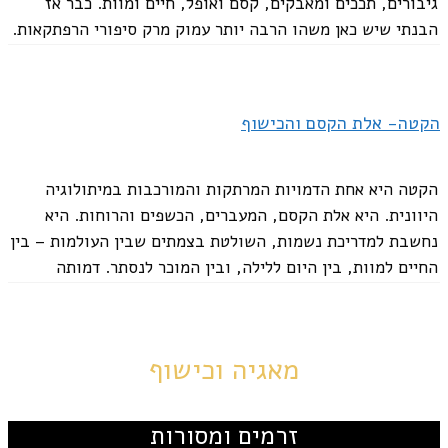
גיבורים, תככים ומאבקים, קסם ואופל, חיים ומוות. כבר אז
הבנתי שיש כאן משהו הרבה יותר עמוק מרק סיפורי הרפתקאות.
אלה לא סתם סיפורים... יש...
הקטה- אלת הקסם והכישוף
הקטה היא אחת הדמויות המרתקות והמורכבות במיתולוגיה
היוונית. היא אלת הקסם, המעברים, הכשפים והרוחות. היא
נחשבת למדריכת נשמות, השולטת בצמתים שבין העולמות – בין
החיים למוות, בין היום ללילה, ובין המוכר לנסתר. דמותה
קשורה לאזורים מסתוריים ומעבריים, והיא משמשת לעיתים...
מאגיה וכישוף
זרמים ומסורות