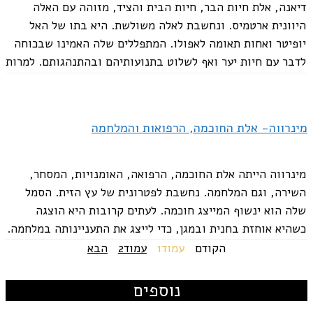
דיאנה, אלת חיות הבר, חיות הבית והציד, מזוהה עם האלה
היוונית ארטמיס. ונחשבת לאלה משולשת. היא בתו של האל
יופיטר ואחות תאומה לאפולו. המתפללים שלה האמינו שבכוחה
לדבר עם חיות יער ואף לשלוט בתנועותיהם ובהתנהגותם. למרות
שקשורה בעיקר לציד, דיאנה...
מינרווה- אלת החוכמה, הרפואות והמלחמה
מינרווה הייתה אלת החוכמה, הרפואה, האומנויות, המסחר,
השירה, וגם המלחמה. נחשבת לפטרונית של עץ הזית. הסמל
שלה הוא ינשוף המייצג חוכמה. לעתים קרובות היא הוצגה
כשהיא אוחזת בחנית ובמגן, כדי לייצג את התעניינותה במלחמה.
אך לעתים קרובות ניתן למצוא אותה...
הקודם
עמוד
1
עמוד
2
הבא
נוספים