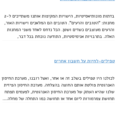
בדתות מונותיאסיטיות, הישויות המקיפות אותנו משתייכים ל-2
מחנות: "הטובים והרעים". הטובים הם המלאכים וישויות האור,
והרעים מעוצבים כשדים ושטן. הכל נדחס לאחד משני המחנות
האלה. בתרבויות אנימיסטיות, התודעה נוכחת בכל דבר,
והישויות לא מתחלקות לטובות או רעות. סוגים רבים של...
טפילים-לחיות על חשבון אחרים
לכולנו היו טפילים בשלב זה או אחר, ואצל רובנו, מערכת החיסון
האנרגטית פולטת אותם החוצה בהצלחה. מערכת החיסון הפיזית
שלנו שהיא העתק של מערכת החיסון האנרגטית, לפעמים תפתח
תחושת צמרמורות ליום אחד או תחושה כמו התחלה של מחלה....