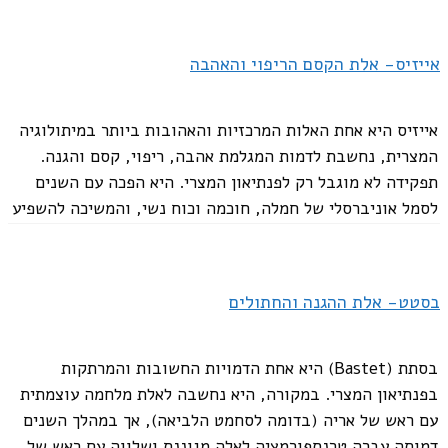
ת'ור- האל הלוחם. אל הרעם והשמיים
אייזיס- אלת הקסם הריפוי והאהבה
אחת הדמויות הבולטות במיתולוגיה הנורדית. ת'ור מילא גם
תפקיד גדול בקידום החקלאות והפוריות, זו הרחבה של תפקידו
אייזיס היא אחת האלות המרכזיות והאהובות ביותר במיתולוגיה
כאל שמים, וקשורה במיוחד לגשם המאפשר לגידול יבולים. ת'ור,
המצרית, נחשבת לדמות המגלמת אהבה, ריפוי, קסם והגנה.
הוא הארכיטיפ של לוחם נאמן ואמיץ, האידיאל אליו שאף הלוחם
תפקידה לא מוגבל רק לפנתיאון המצרי. היא הפכה עם השנים
האנושי. הוא המגן של...
לסמל אוניברסלי של חמלה, חוכמה וכוח נשי, והמשיכה להשפיע
הקודם
עמוד
1
עמוד
2
הבא
על תרבויות רבות מעבר לגבולות...
בסטט- אלת ההגנה והחתולים
בסתת (Bastet) היא אחת הדמויות החשובות והמרתקות
בפנתיאון המצרי. במקורה, היא נחשבה לאלת מלחמה עוצמתית
עם ראש של אריה (בדומה לסחמט הלביאה), אך במהלך השנים
דמותה עברה טרנספורמציה לאלה מגוננת ושלווה עם ראש של