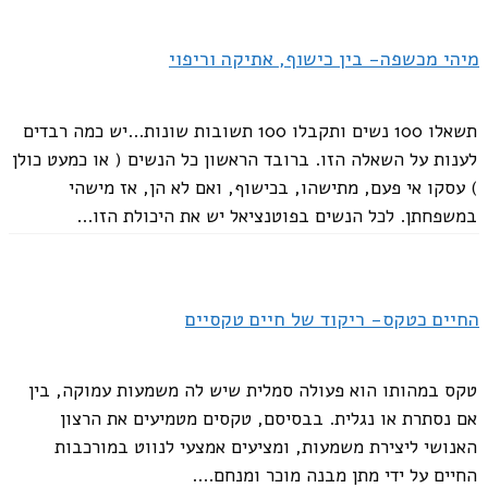
מיהי מכשפה- בין כישוף, אתיקה וריפוי
תשאלו 100 נשים ותקבלו 100 תשובות שונות...יש כמה רבדים
לענות על השאלה הזו. ברובד הראשון כל הנשים ( או כמעט כולן
) עסקו אי פעם, מתישהו, בכישוף, ואם לא הן, אז מישהי
במשפחתן. לכל הנשים בפוטנציאל יש את היכולת הזו...
החיים כטקס- ריקוד של חיים טקסיים
טקס במהותו הוא פעולה סמלית שיש לה משמעות עמוקה, בין
אם נסתרת או נגלית. בבסיסם, טקסים מטמיעים את הרצון
האנושי ליצירת משמעות, ומציעים אמצעי לנווט במורכבות
החיים על ידי מתן מבנה מוכר ומנחם....