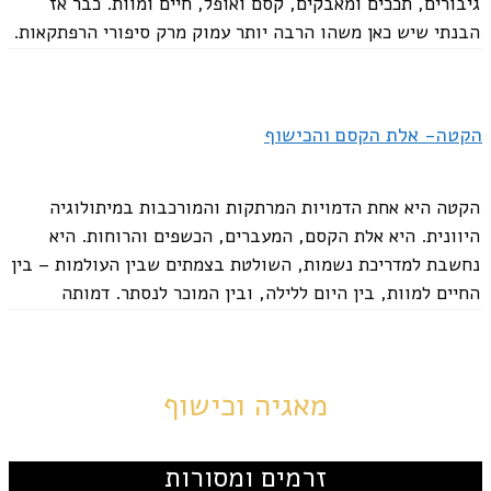
גיבורים, תככים ומאבקים, קסם ואופל, חיים ומוות. כבר אז
הבנתי שיש כאן משהו הרבה יותר עמוק מרק סיפורי הרפתקאות.
אלה לא סתם סיפורים... יש...
הקטה- אלת הקסם והכישוף
הקטה היא אחת הדמויות המרתקות והמורכבות במיתולוגיה
היוונית. היא אלת הקסם, המעברים, הכשפים והרוחות. היא
נחשבת למדריכת נשמות, השולטת בצמתים שבין העולמות – בין
החיים למוות, בין היום ללילה, ובין המוכר לנסתר. דמותה
קשורה לאזורים מסתוריים ומעבריים, והיא משמשת לעיתים...
מאגיה וכישוף
זרמים ומסורות