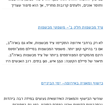
וחוסר אונים, ולעתים קרובות מחריד, אך הוא סיפור שצריך
להישמע, וכל...
ציד מכשפות חלק ב'- משפטי מכשפות
לא רק ברחבי אירופה התקיימו ציד מכשפות, אלא גם בארה"ב,
אם כי בהיקף קטן יותר. משפטי המכשפות בסיילם מסצ'וסטס
הינם מהמקרים המפורסמים ביותר של ציד מכשפות בארה"ב.
תיאור של סיילם הקטנה: 550 איש, 90 בתים. רוב האנשים היו
עניים וחסרי...
כישוף ומאגיה באירופה- ימי הביניים
שורשי הכישוף והמאגיה האירופאית נעוצים במידה רבה ביהדות
ובתרבויות קדומות שהיו במזרח התיכון, כמו גם במסורות