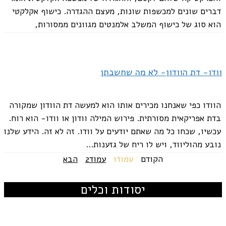
דברים שונים למכשפות שונות, מעצם ההגדרה. כישוף אקלקטי
הוא סוג של כישוף המשלב אלמנטים מגוונים ממסורות,
פרקטיקות ומערכות אמונות קסומות שונות....
וודו- דת הוודון- לא מה שחשבתן
הוודו כפי שאנחנו מכירים אותו הוא למעשה דת הוודון שמקורה
בדת אפריקאית מסורתית. פירוש המילה וודון או וודו- הוא רוח.
עכשיו, שכחו כל מה שאתם יודעים על וודו. זה לא זה. הידע שלנו
נובע מהוליווד, ויש לו ריח של גזענות...
הקודם
עמוד
1
עמוד
2
הבא
יסודות וכלים