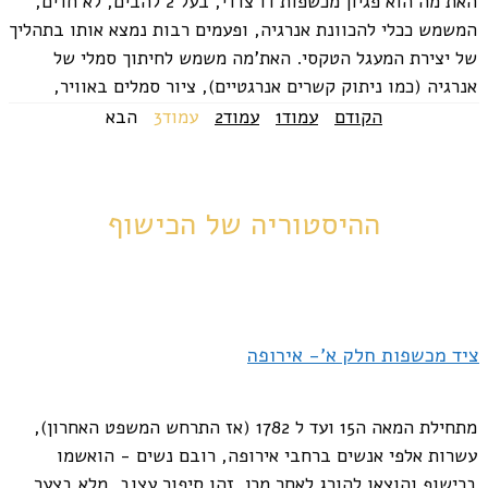
האת'מה הוא פגיון מכשפות דו צדדי, בעל 2 להבים, לא חדים,
המשמש ככלי להכוונת אנרגיה, ופעמים רבות נמצא אותו בתהליך
של יצירת המעגל הטקסי. האת'מה משמש לחיתוך סמלי של
אנרגיה (כמו ניתוק קשרים אנרגטיים), ציור סמלים באוויר,
סגירה ופתיחת מעגל...
הקודם
עמוד
1
עמוד
2
עמוד
3
הבא
ההיסטוריה של הכישוף
ציד מכשפות חלק א'- אירופה
מתחילת המאה ה15 ועד ל 1782 (אז התרחש המשפט האחרון),
עשרות אלפי אנשים ברחבי אירופה, רובם נשים - הואשמו
בכישוף והוצאו להורג לאחר מכן. זהו סיפור עצוב, מלא בצער