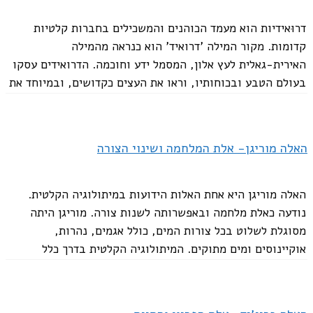
דרוּאידיות הוא מעמד הכוהנים והמשכילים בחברות קלטיות
קדומות. מקור המילה 'דרואיד' הוא כנראה מהמילה
האירית-גאלית לעץ אלון, המסמל ידע וחוכמה. הדרואידים עסקו
בעולם הטבע ובכוחותיו, וראו את העצים כקדושים, ובמיוחד את
עץ אלון....
האלה מוריגן- אלת המלחמה ושינוי הצורה
האלה מוריגן היא אחת האלות הידועות במיתולוגיה הקלטית.
נודעה כאלת מלחמה ובאפשרותה לשנות צורה. מוריגן היתה
מסוגלת לשלוט בכל צורות המים, כולל אגמים, נהרות,
אוקיינוסים ומים מתוקים. המיתולוגיה הקלטית בדרך כלל
מתייחסת אליה עם הרבה מאוד שמות. שמות אלה כוללים...