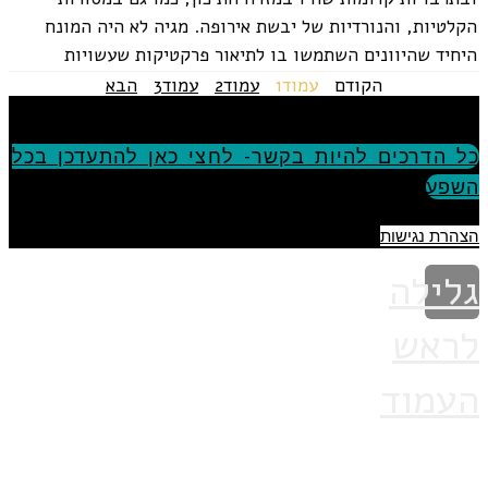
הקלטיות, והנורדיות של יבשת אירופה. מגיה לא היה המונח
היחיד שהיוונים השתמשו בו לתיאור פרקטיקות שעשויות
להיחשב כקסומות....
הקודם
עמוד
1
עמוד
2
עמוד
3
הבא
כל הדרכים להיות בקשר- לחצי כאן להתעדכן בכל
השפע
הצהרת נגישות
גלילה
לראש
העמוד