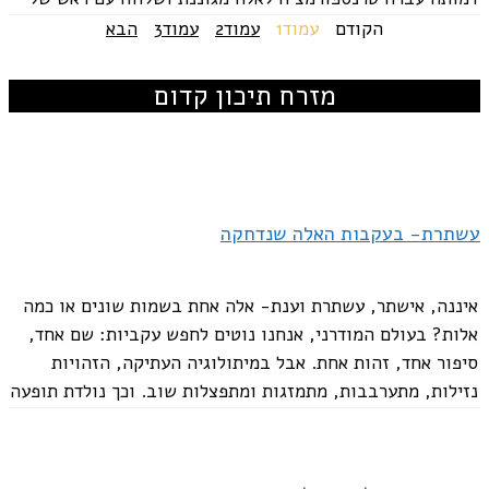
חתולה. מעבר זה מסמל שינוי תפיסתי...
הקודם
עמוד
1
עמוד
2
עמוד
3
הבא
מזרח תיכון קדום
עשתרת- בעקבות האלה שנדחקה
איננה, אישתר, עשתרת וענת- אלה אחת בשמות שונים או כמה
אלות? בעולם המודרני, אנחנו נוטים לחפש עקביות: שם אחד,
סיפור אחד, זהות אחת. אבל במיתולוגיה העתיקה, הזהויות
נזילות, מתערבבות, מתמזגות ומתפצלות שוב. וכך נולדת תופעה
של אותה תודעה אלוהית שמופיעה...