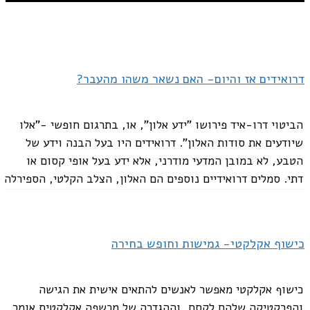
דרואידים אז והיום- האם נשאר משהו מהעבר?
הביטוי דרו-איד פירושו "ידע אלון", או, בתרגום חופשי -"אלו
שיודעים את סודות האלון". דרואידים היו בעל הבנה וידע של
הטבע, לא במובן המדעי מודרני, אלא ידע בעל אופי קסום או
דתי. סמלים דרואידיים נוספים הם האלון, הצלב הקלטי, הספירלה
הכפולה,...
כישוף אקלקטי- גמישות וחופש בחירה
כישוף אקלקטי מאפשר לאנשים להתאים אישית את הגישה
והפרקטיקה שלהם לקסם, וההגדרה של מכשפה אקלקטית אומר