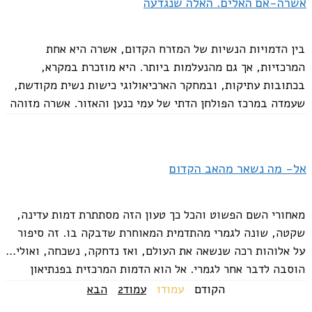
אשרה-אם האלים. האלה שנגדעה
בין הדמויות הנשיות של המזרח הקדום, אשרה היא אחת
המרכזיות, אך גם מהנעלמות ביותר. היא מוזכרת במקרא,
בכתובות עתיקות, ובמחקר הארכיאולוגי כישות נשית מקודשת,
שעמדה במרכז הפולחן הדתי של עמי כנען והאזור. אשרה מזוהה
לעיתים כ"אם האלים", ולעיתים מופיעה כבת...
אל- מה נשאר מהאב הקדום
מאחורי השם הפשוט והכל כך טעון הזה מסתתרת דמות עדינה,
שקטה, שונה לגמרי מהתדמית המאוחרת שדבקה בו. זה סיפור
על אלוהות רכה שנשאה את העולם, ואז נדחקה, נשכחה, ואולי…
הוסבה לדבר אחר לגמרי. אל הוא הדמות המרכזית בפנתיאון
הכנעני, נחשב...
הקודם
עמוד
1
עמוד
2
הבא