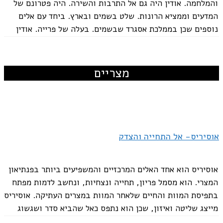
והמלחמה. אודין היה גם אל התרבות והשירה. היה פטרונם של
המדעים וממציא הרונות. שלט בשמים ובארץ. ביחד עם אלים
נוספים שכן בממלכת אסגרד שבשמים. בעלה של פרייה. אודין
ישב בארמון וולהלה (טרקלין החללים)....
מצריים
פרייה- אלת האהבה והפוריות
אשתו של אודין. פירוש שמה הוא "ליידי" והיא אחת האלות
הבולטות במיתולוגיה הנורדית. הייתה אחראית על אהבה,
פוריות, כישוף, קרב ומוות. אוהבת רכוש ויופי. לעתים קרובות
אוסיריס- אל התחייה והצדק
השתמשה ביופיה כדי להשיג את מבוקשה, ובכך עזרה לה
השרשרת המיוחדת שלה- בריסינגמן....
אוסיריס הוא אחד האלים המרכזיים והמשפיעים ביותר בפנתיאון
המצרי. הוא מסמל פריון, תחייה ונצחיות, ונחשב לדמות מפתח
בתפיסת המוות והחיים שלאחר המוות במצרים העתיקה. אוסיריס
מייצג שליטה ואיזון, שכן הוא נתפס כאל שהביא סדר ושגשוג
לעולם....