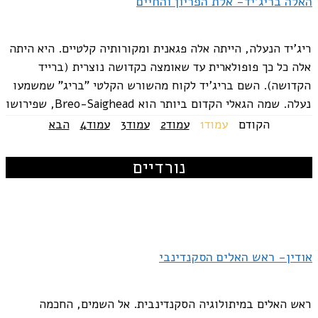
האלה בריג'יד- אלת הפריון והחיים
ריג'יד הנעלה, הייתה אלה פגאנית ומקורותיה קלטיים. היא היתה
אלה כל כך פופולארית עד שאומצה כקדושה נוצרית (ברייד
הקדושה). השם בריג'יד לקוח מהשורש הקלטי "בריג" שמשמעו
נעלה. שמה הגאלי הקדום ביותר הוא Breo-Saighead, שפירושו
כוח לוהט או חץ לוהט. היא...
הקודם
עמוד
1
עמוד
2
עמוד
3
עמוד
4
הבא
נורדיים
אודין- ראש האלים הסקנדינבי
ראש האלים במיתולוגיה הסקנדינבית. אל השמים, החכמה