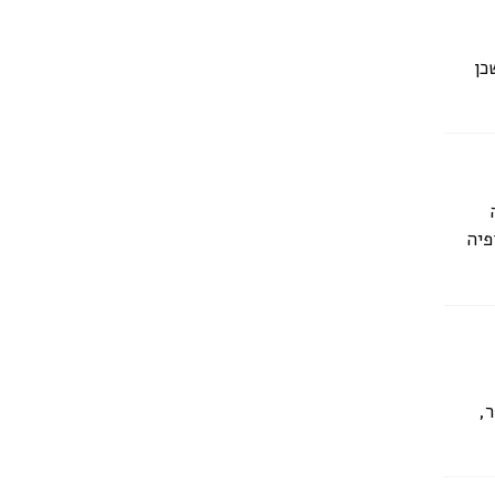
כן
פיה
,