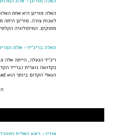
האלה מוריגן- אלת המלחמה
האלה מוריגן היא אחת האלו
לשנות צורה. מוריגן היתה מ
מתוקים. המיתולוגיה הקלטית
האלה בריג'יד- אלת הפריון
ריג'יד הנעלה, הייתה אלה פ
כקדושה נוצרית (ברייד הקד
הגאלי הקדום ביותר הוא Breo-Saighead, שפירושו כוח לוהט או חץ לוהט. היא...
הק
אודין- ראש האלים הסקנדי