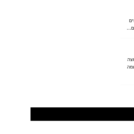
ים
...
צה
מה