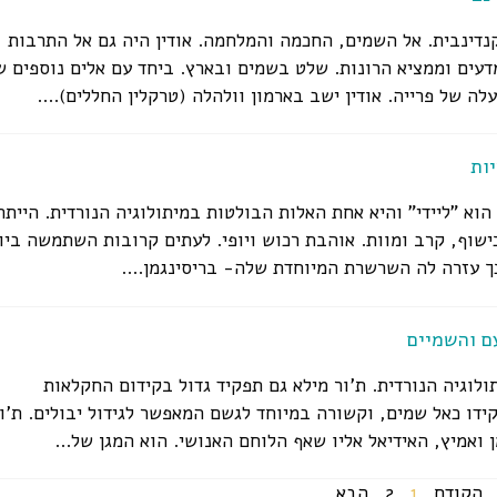
נדינבית. אל השמים, החכמה והמלחמה. אודין היה גם אל התרבות
עים וממציא הרונות. שלט בשמים ובארץ. ביחד עם אלים נוספים ש
 של פרייה. אודין ישב בארמון וולהלה (טרקלין החללים)....
ות
הוא "ליידי" והיא אחת האלות הבולטות במיתולוגיה הנורדית. הייתה
ישוף, קרב ומוות. אוהבת רכוש ויופי. לעתים קרובות השתמשה ביו
ך עזרה לה השרשרת המיוחדת שלה- בריסינגמן....
ם והשמיים
לוגיה הנורדית. ת'ור מילא גם תפקיד גדול בקידום החקלאות
ידו כאל שמים, וקשורה במיוחד לגשם המאפשר לגידול יבולים. ת'ור
 ואמיץ, האידיאל אליו שאף הלוחם האנושי. הוא המגן של...
הקודם
1
2
הבא