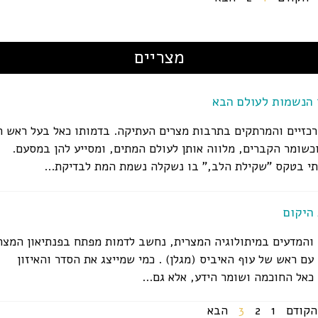
מצריים
 הנשמות לעולם הבא
רכזיים והמרתקים בתרבות מצרים העתיקה. בדמותו כאל בעל ראש ת
שומר הקברים, מלווה אותן לעולם המתים, ומסייע להן במסעם.
תי בטקס "שקילת הלב," בו נשקלה נשמת המת לבדיקת...
היקום
והמדעים במיתולוגיה המצרית, נחשב לדמות מפתח בפנתיאון המצרי
עם ראש של עוף האיביס (מגלן) . כמי שמייצג את הסדר והאיזון
אל החוכמה ושומר הידע, אלא גם...
הקודם
1
2
3
הבא